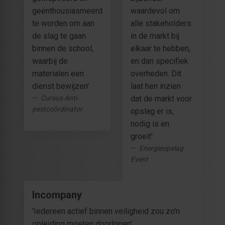
geënthousiasmeerd
waardevol om
te worden om aan
alle stakeholders
de slag te gaan
in de markt bij
binnen de school,
elkaar te hebben,
waarbij de
en dan specifiek
materialen een
overheden. Dit
dienst bewijzen'.
laat hen inzien
Cursus Anti-
dat de markt voor
pestcoördinator
opslag er is,
nodig is en
groeit'.
Energieopslag
Event
Incompany
'Iedereen actief binnen veiligheid zou zo'n
opleiding moeten doorlopen'.