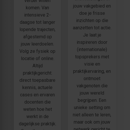
verder willen
jouw vakgebied en
komen. Van
doe je frisse
intensieve 2-
inzichten op die
daagse tot langer
aanzetten tot actie.
lopende trajecten,
Je laat je
afgestemd op
inspireren door
jouw leerdoelen.
(internationale)
Volg ze fysiek op
topsprekers met
locatie of online.
visie en
Altijd
praktijkervaring, en
praktijkgericht:
ontmoet
direct toepasbare
vakgenoten die
kennis, actuele
jouw wereld
cases en ervaren
begrijpen. Een
docenten die
unieke setting om
weten hoe het
niet alleen te leren,
werkt in de
maar ook om jouw
dagelijkse praktijk.
netwerk gericht te