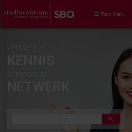
Toon Menu
versterk je
KENNIS
vergroot je
NETWERK