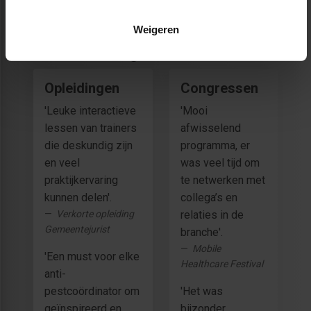
Weigeren
❝ Beoordelingen ❞
Opleidingen
Congressen
'Leuke interactieve
'Mooi
lessen van trainers
afwisselend
die deskundig zijn
programma, er
en veel
was veel tijd om
praktijkervaring
te netwerken met
kunnen delen'.
collega’s en
Verkorte opleiding
relaties in de
Gemeentejurist
branche'.
Mobile
'Een must voor elke
Healthcare Festival
anti-
pestcoördinator om
'Het was
geïnspireerd en
bijzonder