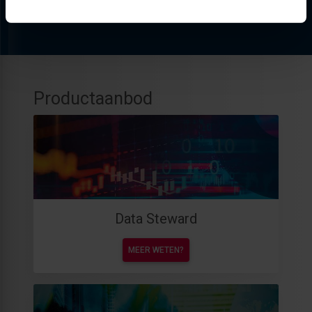
Productaanbod
Data Steward
MEER WETEN?