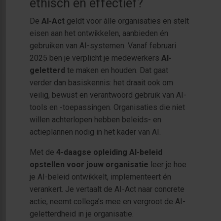
ethisch en effectief?
De
AI-Act
geldt voor álle organisaties en stelt
eisen aan het ontwikkelen, aanbieden én
gebruiken van AI-systemen. Vanaf februari
2025 ben je verplicht je medewerkers
AI-
geletterd
te maken en houden. Dat gaat
verder dan basiskennis: het draait ook om
veilig, bewust en verantwoord gebruik van AI-
tools en -toepassingen. Organisaties die niet
willen achterlopen hebben beleids- en
actieplannen nodig in het kader van AI.
Met de
4-daagse opleiding
AI-beleid
opstellen voor jouw organisatie
leer je hoe
je AI-beleid ontwikkelt, implementeert én
verankert. Je vertaalt de AI-Act naar concrete
actie, neemt collega’s mee en vergroot de AI-
geletterdheid in je organisatie.