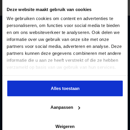
Deze website maakt gebruik van cookies
We gebruiken cookies om content en advertenties te
personaliseren, om functies voor social media te bieden
en om ons websiteverkeer te analyseren. Ook delen we
informatie over uw gebruik van onze site met onze
partners voor social media, adverteren en analyse. Deze
partners kunnen deze gegevens combineren met andere
informatie die u aan ze heeft verstrekt of die ze hebben
verzameld op basis van uw gebruik van hun services.
Persoonlijk opleidingsadvies nodig?
Alles toestaan
Hoi, Ik ben Sandra en ben een specialist op dit
vakgebied. Je kunt mij bereiken via onderstaande
Aanpassen
gegevens of via de chat.
040 2972 770
SANDRA.DONKERS@SBO.NL
Weigeren