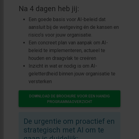
Na 4 dagen heb jij:
Een goede basis voor AI-beleid dat
aansluit bij de wetgeving én de kansen en
risico’s voor jouw organisatie.
Een concreet plan van aanpak om AI-
beleid te implementeren, actueel te
houden en draagvlak te creëren
Inzicht in wat er nodig is om AI-
geletterdheid binnen jouw organisatie te
versterken
DOWNLOAD DE BROCHURE VOOR EEN HANDIG
PROGRAMMAOVERZICHT
De urgentie om proactief en
strategisch met AI om te
gaan is duidelijk: