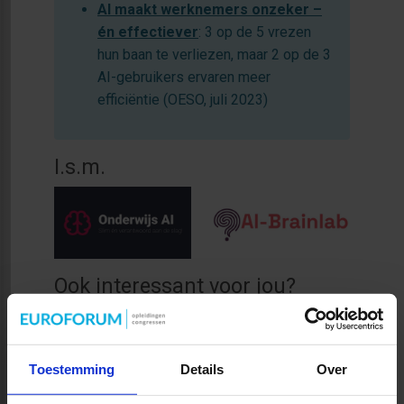
AI maakt werknemers onzeker –
én effectiever
: 3 op de 5 vrezen
hun baan te verliezen, maar 2 op de 3
AI-gebruikers ervaren meer
efficiëntie (OESO, juli 2023)
I.s.m.
Ook interessant voor jou?
AI voor de overheid:
www.sbo.nl/overheid/cursus-AI-
overheid/
Toestemming
Details
Over