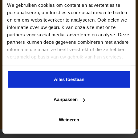
We gebruiken cookies om content en advertenties te
personaliseren, om functies voor social media te bieden
en om ons websiteverkeer te analyseren. Ook delen we
informatie over uw gebruik van onze site met onze
partners voor social media, adverteren en analyse. Deze
partners kunnen deze gegevens combineren met andere
informatie die u aan ze heeft verstrekt of die ze hebben
Persoonlijk opleidingsadvies nodig?
verzameld op basis van uw gebruik van hun services.
Hoi, Ik ben Sandra en ben een specialist op dit
vakgebied. Je kunt mij bereiken via onderstaande
Alles toestaan
gegevens of via de chat.
040 2972 770
SANDRA.DONKERS@SBO.NL
Aanpassen
Weigeren