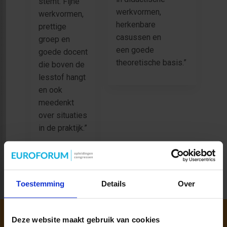
stemt. Fijne
werkvormen,
werkvormen,
herkenbare
prettige
casussen en
groep en
een goede
goede docent
theoretische basis.”
die boven de
lesstof hangt
en ook
meedenkt
over situaties
in de praktijk.”
Toestemming
Details
Over
Deze website maakt gebruik van cookies