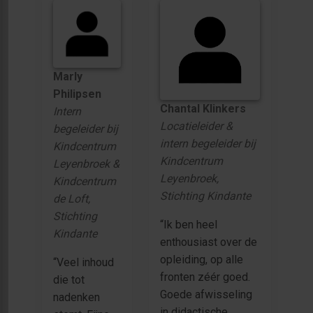
Marly
Philipsen
Chantal Klinkers
Intern
Locatieleider &
begeleider bij
intern begeleider bij
Kindcentrum
Kindcentrum
Leyenbroek &
Leyenbroek,
Kindcentrum
Stichting Kindante
de Loft,
Stichting
“Ik ben heel
Kindante
enthousiast over de
opleiding, op alle
“Veel inhoud
fronten zéér goed.
die tot
Goede afwisseling
nadenken
in didactische