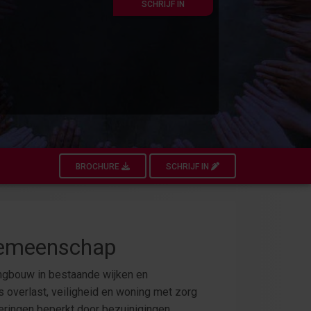
SCHRIJF IN
BROCHURE
SCHRIJF IN
 gemeenschap
ingbouw in bestaande wijken en
ls overlast, veiligheid en woning met zorg
teringen beperkt door bezuinigingen,