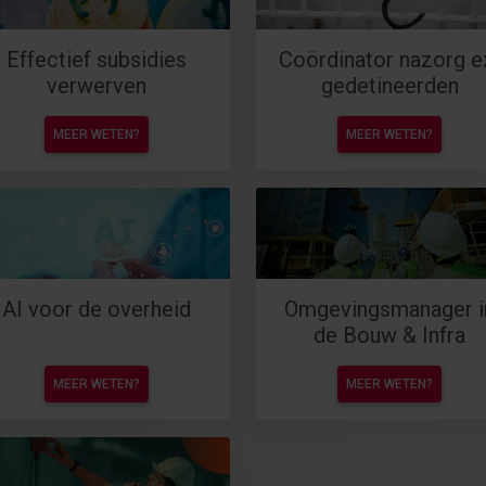
Effectief subsidies
Coördinator nazorg e
verwerven
gedetineerden
MEER WETEN?
MEER WETEN?
AI voor de overheid
Omgevingsmanager i
de Bouw & Infra
MEER WETEN?
MEER WETEN?