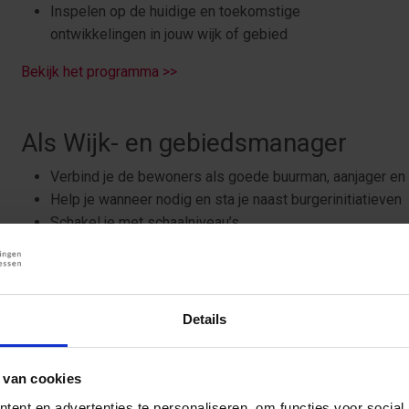
Inspelen op de huidige en toekomstige
ontwikkelingen in jouw wijk of gebied
Bekijk het programma >>
Als Wijk- en gebiedsmanager
Verbind je de bewoners als goede buurman, aanjager en
Help je wanneer nodig en sta je naast burgerinitiatieven
Schakel je met schaalniveau’s
Promoot je de wijk extern en regel je intern
Regisseer je wijkprocessen en -netwerken
Details
Aandacht voor jouw praktijk: max
 van cookies
Het aantal deelnemers per editie is beperkt zodat je alle gel
stellen. Wil je weten of er nog plaatsen beschikbaar zijn of w
ent en advertenties te personaliseren, om functies voor social