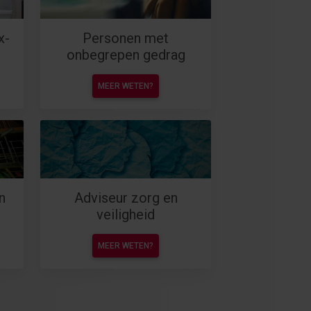
x-
Personen met
onbegrepen gedrag
MEER WETEN?
n
Adviseur zorg en
veiligheid
MEER WETEN?