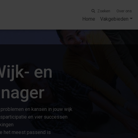
Zoeken
Over ons
Home
Vakgebieden
ijk- en
nager
 problemen en kansen in jouw wijk
participatie en vier successen
rkingen
ie het meest passend is