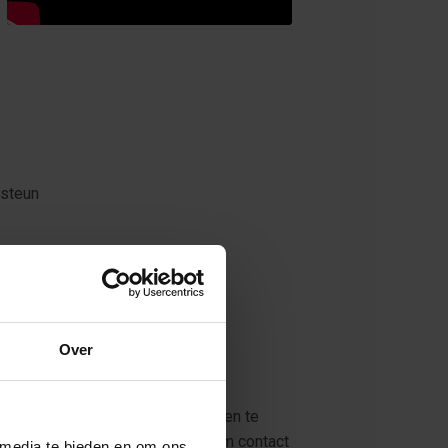
 steun
Over
imaal 20 plaatsen
egenheid hebt jouw (praktijk)vragen te
il je vrijblijvend reserveren? Neem contact
 media te bieden en om ons