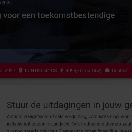
eventer
g voor een toekomstbestendige
mei 2027
BCN Utrecht CS
4099
,- (excl. btw)
Contact
Stuur de uitdagingen in jouw
Actuele vraagstukken zoals vergrijzing, verduurzaming, won
inclusiviteit vragen je aandacht. Ook traditionele thema’s zoa
zijn nog steeds prioriteit. Daarnaast worden financiële inves