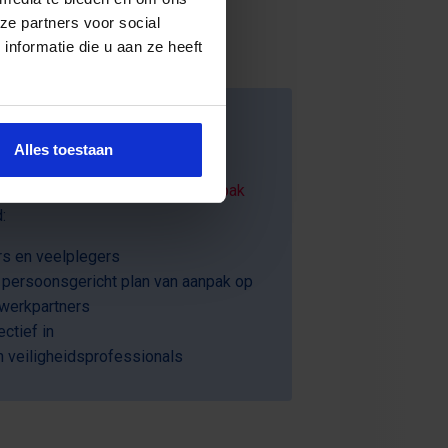
 780
ze partners voor social
nformatie die u aan ze heeft
wijk? Bekijk deze
Alles toestaan
erblijven is. Na de
opleiding Aanpak
:
rs en veelplegers
l persoonsgericht plan van aanpak op
twerkpartners
ctief in
 veiligheidsprofessionals