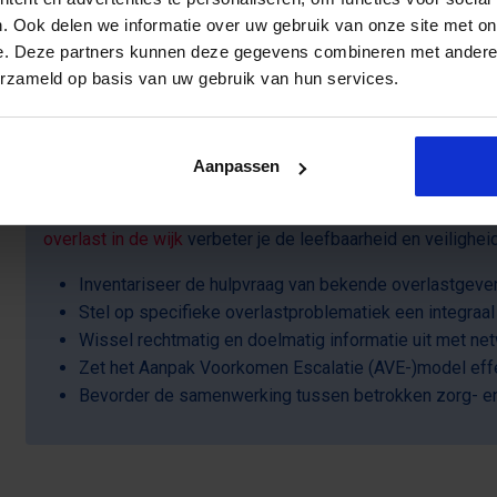
op met opleidingsadviseur
Tonnie van Zanten
,
T: 040 - 2 972
. Ook delen we informatie over uw gebruik van onze site met on
e. Deze partners kunnen deze gegevens combineren met andere i
erzameld op basis van uw gebruik van hun services.
Focus je liever op overlast in de 
opleiding
Aanpassen
Je wil een wijk creëren waar het veilig wonen, werken en v
overlast in de wijk
verbeter je de leefbaarheid en veiligheid
Inventariseer de hulpvraag van bekende overlastgeve
Stel op specifieke overlastproblematiek een integraa
Wissel rechtmatig en doelmatig informatie uit met ne
Zet het Aanpak Voorkomen Escalatie (AVE-)model effe
Bevorder de samenwerking tussen betrokken zorg- en