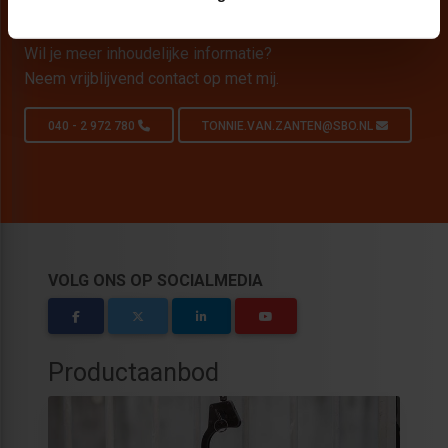
Persoonlijk opleidingsadvies nodig?
Wil je meer inhoudelijke informatie?
Neem vrijblijvend contact op met mij.
040 - 2 972 780
TONNIE.VAN.ZANTEN@SBO.NL
VOLG ONS OP SOCIALMEDIA
Productaanbod