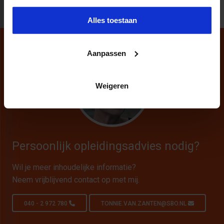
Alles toestaan
Aanpassen
Weigeren
Persoonlijk opleidingsadvies nodig?
Wil je meer inhoudelijke informatie?
Neem vrijblijvend contact op met mij.
040 - 2 972 780
TONNIE.VAN.ZANTEN@SBO.NL