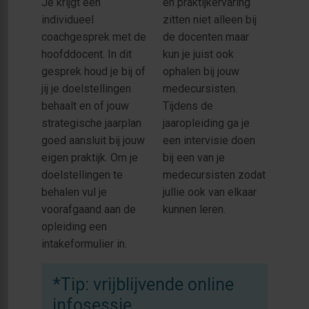
Je krijgt een
en praktijkervaring
individueel
zitten niet alleen bij
coachgesprek met de
de docenten maar
hoofddocent. In dit
kun je juist ook
gesprek houd je bij of
ophalen bij jouw
jij je doelstellingen
medecursisten.
behaalt en of jouw
Tijdens de
strategische jaarplan
jaaropleiding ga je
goed aansluit bij jouw
een intervisie doen
eigen praktijk. Om je
bij een van je
doelstellingen te
medecursisten zodat
behalen vul je
jullie ook van elkaar
voorafgaand aan de
kunnen leren.
opleiding een
intakeformulier in.
*Tip: vrijblijvende online
infosessie