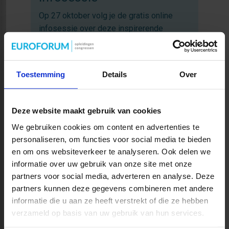
Op 27 oktober volg je de gratis online
infosessie over deze inspirerende
jaaropleiding. Tijdens deze sessie krijg je
aanvullende informatie over de opleiding,
waarbij ruim aandacht is voor inhoud en
Toestemming
Details
Over
studiebelasting. Ook kun je alle je vragen
stellen.
Deze website maakt gebruik van cookies
Meld je direct aan voor de online
infosessie
of neem contact op met
Tonnie
We gebruiken cookies om content en advertenties te
van Zanten,
T:
040 - 2 972 780
. Je
personaliseren, om functies voor social media te bieden
ontvangt van ons uiterlijk een dag voor de
en om ons websiteverkeer te analyseren. Ook delen we
informatie over uw gebruik van onze site met onze
voorlichting de ZOOM-link. We starten om
partners voor social media, adverteren en analyse. Deze
11.00 uur en de infosessie duurt tot
partners kunnen deze gegevens combineren met andere
ongeveer 12.00 uur.
informatie die u aan ze heeft verstrekt of die ze hebben
verzameld op basis van uw gebruik van hun services.