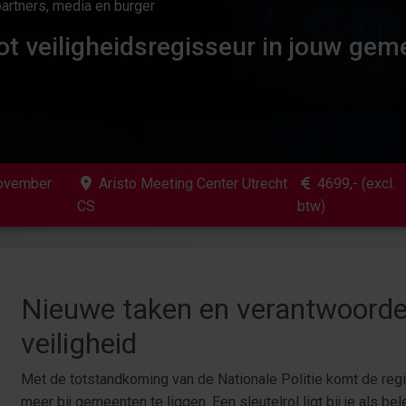
partners, media en burger
ot veiligheidsregisseur in jouw gem
november
Aristo Meeting Center Utrecht
4699
,- (excl.
CS
btw)
Nieuwe taken en verantwoorde
veiligheid
Met de totstandkoming van de Nationale Politie komt de regi
meer bij gemeenten te liggen. Een sleutelrol ligt bij je als