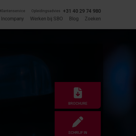
+31 40 29 74 980
Klantenservice
Opleidingsadvies
Incompany
Werken bij SBO
Blog
Zoeken
BROCHURE
SCHRIJF IN