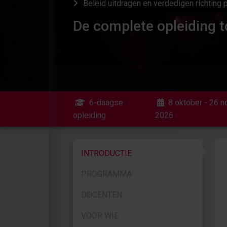
Beleid uitdragen en verdedigen richting 
De complete opleiding t
6-daagse
8 oktober - 26 
opleiding
2026
INTRODUCTIE
PROGRAMMA
DOCENTEN
VOOR WIE