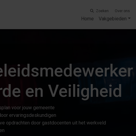
Zoeken
Over ons
Home
Vakgebieden
eleidsmedewerker
de en Veiligheid
dsplan voor jouw gemeente
door ervaringsdeskundigen
ieve opdrachten door gastdocenten uit het werkveld
ren