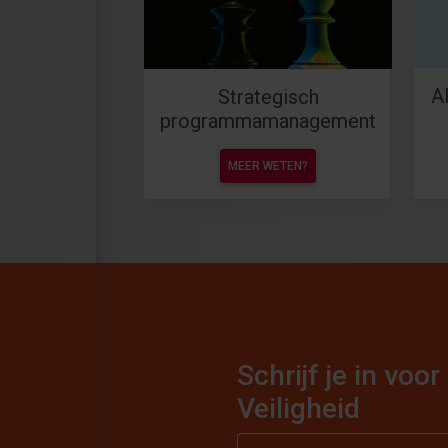
A
Strategisch
programmamanagement
MEER WETEN?
Schrijf je in vo
Veiligheid