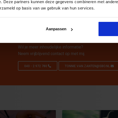
e. Deze partners kunnen deze gegevens combineren met andere i
erzameld op basis van uw gebruik van hun services.
Aanpassen
Persoonlijk opleidingsadvies n
Wil je meer inhoudelijke informatie?
Neem vrijblijvend contact op met mij.
040 - 2 972 780
TONNIE.VAN.ZANTEN@SBO.NL