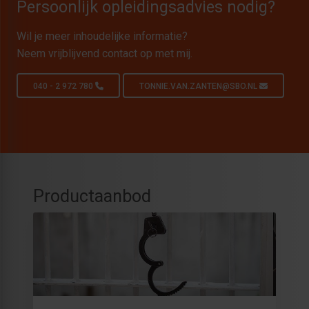
Persoonlijk opleidingsadvies nodig?
Wil je meer inhoudelijke informatie?
Neem vrijblijvend contact op met mij.
040 - 2 972 780
TONNIE.VAN.ZANTEN@SBO.NL
Productaanbod