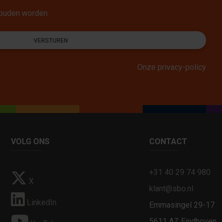
ehouden worden
VERSTUREN
Onze privacy-policy
VOLG ONS
CONTACT
+31 40 29 74 980
X
klant@sbo.nl
LinkedIn
Emmasingel 29-17
5611 AZ Eindhoven