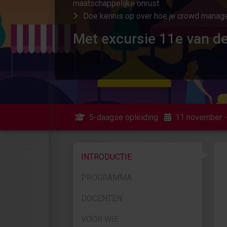
maatschappelijke onrust
Doe kennis op over hoe je crowd manage
Met excursie 11e van d
5-daagse opleiding
11 november 
INTRODUCTIE
PROGRAMMA
DOCENTEN
VOOR WIE