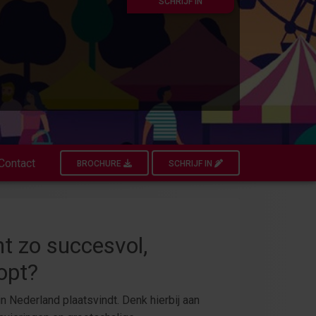
SCHRIJF IN
Contact
BROCHURE
SCHRIJF IN
t zo succesvol,
opt?
in Nederland plaatsvindt. Denk hierbij aan