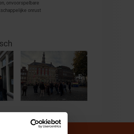
en, onvoorspelbare
schappelijke onrust
osch