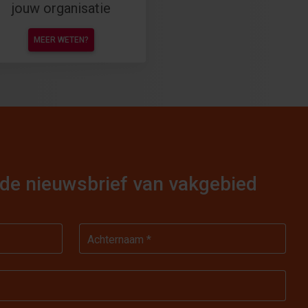
jouw organisatie
MEER WETEN?
or de nieuwsbrief van vakgebied
Achternaam *