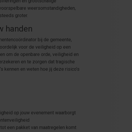
svieringen en grootschalige
onvoorspelbare weersomstandigheden,
teeds groter.
uw handen
nementencoördinator bij de gemeente,
oordelijk voor de veiligheid op een
fen om de openbare orde, veiligheid en
rzekeren en te zorgen dat tragische
o’s kennen en weten hoe jij deze risico’s
iligheid op jouw evenement waarborgt
ntenveiligheid
n tot een pakket van maatregelen komt