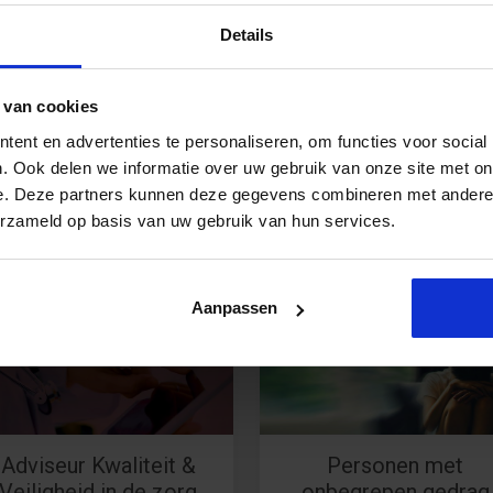
Persoonlijk opleidingsadvies n
Details
Wil je meer inhoudelijke informatie?
Neem vrijblijvend contact op met mij.
 van cookies
ent en advertenties te personaliseren, om functies voor social
040 - 2 972 780
TONNIE.VAN.ZANTEN@SBO.NL
. Ook delen we informatie over uw gebruik van onze site met on
e. Deze partners kunnen deze gegevens combineren met andere i
erzameld op basis van uw gebruik van hun services.
Aanpassen
Adviseur Kwaliteit &
Personen met
Veiligheid in de zorg
onbegrepen gedrag