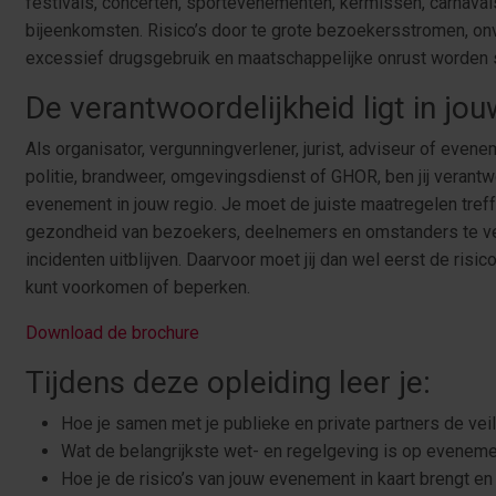
festivals, concerten, sportevenementen, kermissen, carnaval
bijeenkomsten. Risico’s door te grote bezoekersstromen, 
excessief drugsgebruik en maatschappelijke onrust worden s
De verantwoordelijkheid ligt in jo
Als organisator, vergunningverlener, jurist, adviseur of eve
politie, brandweer, omgevingsdienst of GHOR, ben jij verantw
evenement in jouw regio. Je moet de juiste maatregelen tref
gezondheid van bezoekers, deelnemers en omstanders te ve
incidenten uitblijven. Daarvoor moet jij dan wel eerst de risic
kunt voorkomen of beperken.
Download de brochure
Tijdens deze opleiding leer je:
Hoe je samen met je publieke en private partners de ve
Wat de belangrijkste wet- en regelgeving is op eveneme
Hoe je de risico’s van jouw evenement in kaart brengt e