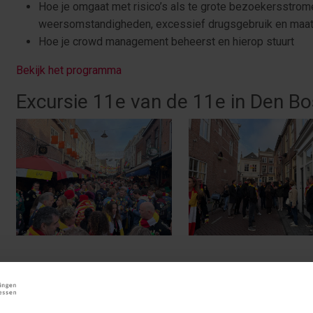
Hoe je omgaat met risico’s als te grote bezoekersstrom
weersomstandigheden, excessief drugsgebruik en maat
Hoe je crowd management beheerst en hierop stuurt
Bekijk het programma
Excursie 11e van de 11e in Den B