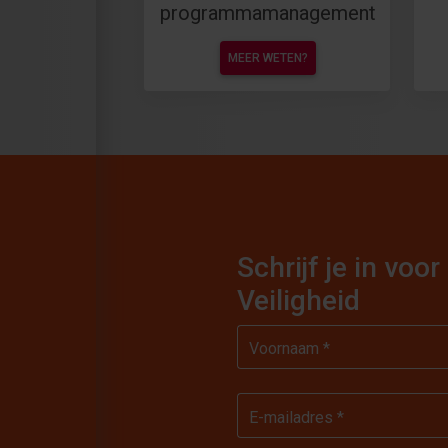
programmamanagement
MEER WETEN?
Schrijf je in vo
Veiligheid
Voornaam *
E-mailadres *