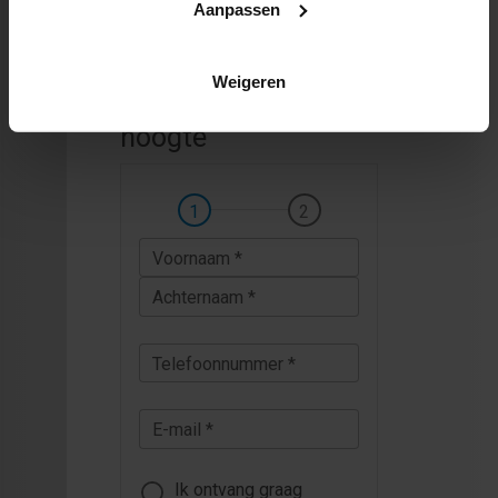
Aanpassen
Weigeren
Houd mij op de
hoogte
Voornaam *
Achternaam *
Telefoonnummer *
E-mail *
Ik ontvang graag