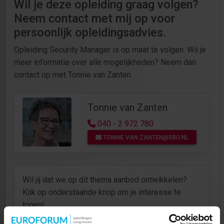
Wil je deze opleiding graag volgen?
Neem contact met mij op voor
persoonlijk opleidingsadvies.
Opleiding Security Manager is op maat te volgen. Wil je
meer informatie over alle mogelijkheden? Neem dan
contact op met Tonnie van Zanten.
Tonnie van Zanten
040 - 2 972 780
TONNIE.VAN.ZANTEN@SBO.NL
Wil jij dat we op dit thema aanbod ontwikkelen?
Klik op onderstaande knop om je interesse te
tonen!
Bij voldoende interesse gaan we zo snel mogelijk