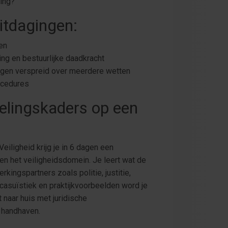
ving?
itdagingen:
pen
ng en bestuurlijke daadkracht
iggen verspreid over meerdere wetten
ocedures
delingskaders op een
iligheid krijg je in 6 dagen een
en het veiligheidsdomein. Je leert wat de
ngspartners zoals politie, justitie,
casuïstiek en praktijkvoorbeelden word je
 naar huis met juridische
 handhaven.