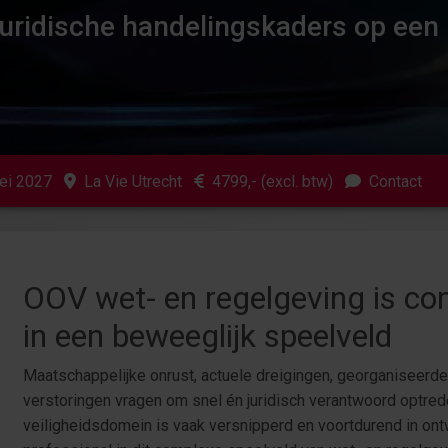
 juridische handelingskaders op een r
mei 2027
La Vie Utrecht
4799
,- (excl. btw)
Contact
OOV wet- en regelgeving is co
in een beweeglijk speelveld
Maatschappelijke onrust, actuele dreigingen, georganiseerd
verstoringen vragen om snel én juridisch verantwoord optred
veiligheidsdomein is vaak versnipperd en voortdurend in ont