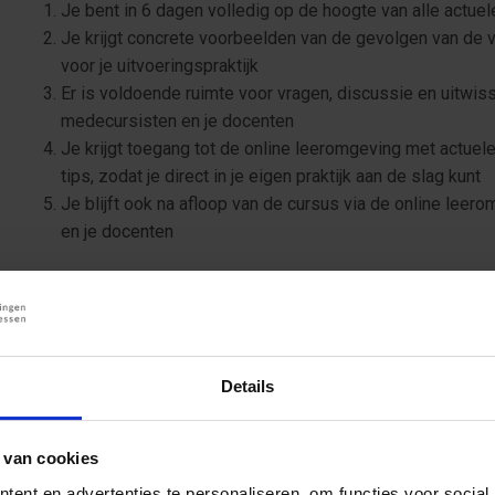
Je bent in 6 dagen volledig op de hoogte van alle actue
Je krijgt concrete voorbeelden van de gevolgen van de
voor je uitvoeringspraktijk
Er is voldoende ruimte voor vragen, discussie en uitwiss
medecursisten en je docenten
Je krijgt toegang tot de online leeromgeving met actuele
tips, zodat je direct in je eigen praktijk aan de slag kunt
Je blijft ook na afloop van de cursus via de online leer
en je docenten
Wat leer je tijdens de opleidin
in Openbare Orde en Veiligheid
Docenten en cursisten delen met je hun ervaringen en wat je a
Details
een van onderstaande video's:
 van cookies
ent en advertenties te personaliseren, om functies voor social