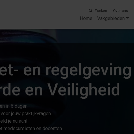
Zoeken
Over ons
Home
Vakgebieden
t- en regelgeving
de en Veiligheid
en in 6 dagen
voor jouw praktijkvragen
ld je nu aan!
met medecursisten en docenten