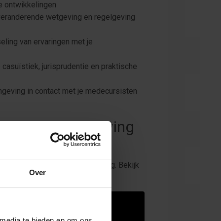
le ontwikkelingen
 veranderende wetgeving en regelgeving
eling van ervaringen met je
 casuïstiek, jurisprudentie en praktische
omgeving in contact met je medecursisten
g Wet- en regelgeving
?
llemaal leert tijdens de opleiding. Bekijk
Over
 media te bieden en om ons