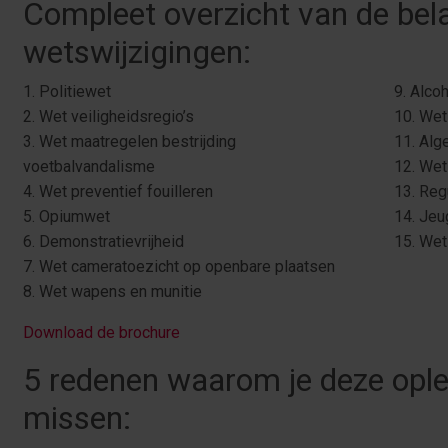
Compleet overzicht van de bela
wetswijzigingen:
1. Politiewet
9. Alco
2. Wet veiligheidsregio’s
10. Wet
3. Wet maatregelen bestrijding
11. Alg
voetbalvandalisme
12. Wet
4. Wet preventief fouilleren
13. Reg
5. Opiumwet
14. Je
6. Demonstratievrijheid
15. Wet 
7. Wet cameratoezicht op openbare plaatsen
8. Wet wapens en munitie
Download de brochure
5 redenen waarom je deze ople
missen: