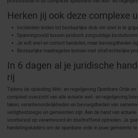
professional in dit complexe speelveld van wet- en regelge
Herken jij ook deze complexe u
Incidenten leiden tot bestuurlijke druk om snel in te grij
Spanningsveld tussen juridisch zorgvuldige besluitvormi
Je wilt snel en correct handelen, maar bevoegdheden l
Bestuurlijke maatregelen botsen met strafrechtelijke pr
In 6 dagen al je juridische han
rij
Tijdens de opleiding Wet- en regelgeving Openbare Orde en Ve
compleet overzicht van alle actuele wet- en regelgeving binn
taken, verantwoordelijkheden en bevoegdheden van samenwerki
veiligheidsregio en gemeenten zijn. Aan de hand van actuele 
voorbereid op verantwoord én doeltreffend optreden. Je gaat
handelingskaders om de openbare orde in jouw gemeente te