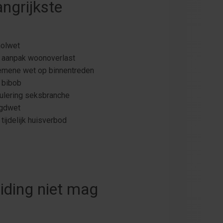
ngrijkste
holwet
 aanpak woonoverlast
emene wet op binnentreden
 bibob
ulering seksbranche
ugdwet
tijdelijk huisverbod
iding niet mag