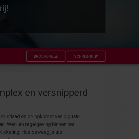
ij!
BROCHURE
SCHRIJF IN
mplex en versnipperd
e misdaad en de opkomst van digitale
en. Wet- en regelgeving binnen het
wikkeling. Hoe beweeg je als