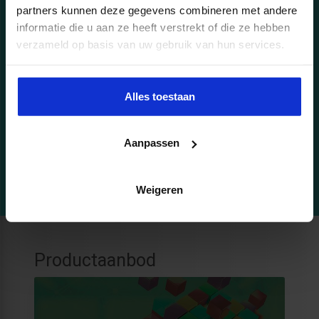
partners kunnen deze gegevens combineren met andere
informatie die u aan ze heeft verstrekt of die ze hebben
verzameld op basis van uw gebruik van hun services.
Persoonlijk opleidingsadvies nodig?
Wil je meer inhoudelijke informatie?
Alles toestaan
Neem vrijblijvend contact op met mij.
Aanpassen
040 - 297 27 40
NICOLE.VONK@SBO.NL
Weigeren
Productaanbod