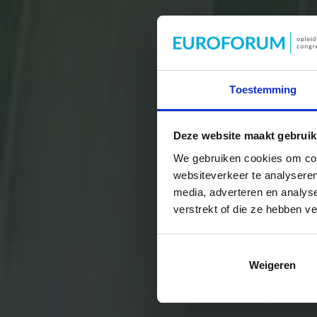
Toestemming
Slim langer 
Deze website maakt gebruik
We gebruiken cookies om cont
websiteverkeer te analyseren
media, adverteren en analys
verstrekt of die ze hebben v
Weigeren