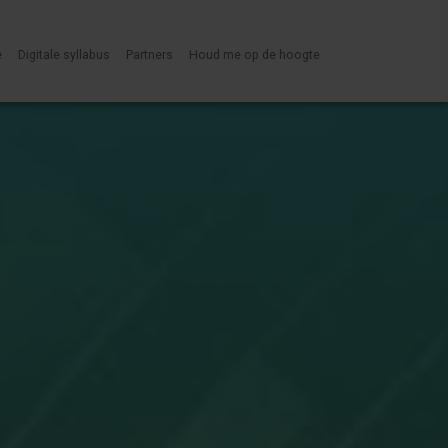
e
Digitale syllabus
Partners
Houd me op de hoogte