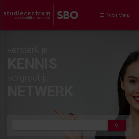
Toon Menu
versterk je
KENNIS
vergroot je
NETWERK