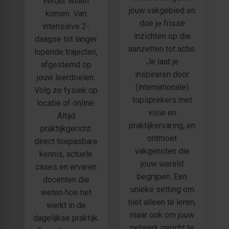
verder willen
jouw vakgebied en
komen. Van
doe je frisse
intensieve 2-
inzichten op die
daagse tot langer
aanzetten tot actie.
lopende trajecten,
Je laat je
afgestemd op
inspireren door
jouw leerdoelen.
(internationale)
Volg ze fysiek op
topsprekers met
locatie of online.
visie en
Altijd
praktijkervaring, en
praktijkgericht:
ontmoet
direct toepasbare
vakgenoten die
kennis, actuele
jouw wereld
cases en ervaren
begrijpen. Een
docenten die
unieke setting om
weten hoe het
niet alleen te leren,
werkt in de
maar ook om jouw
dagelijkse praktijk.
netwerk gericht te