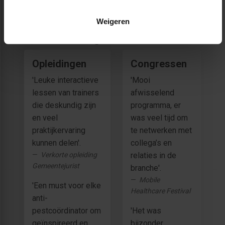
Weigeren
❝ Beoordelingen ❞
Opleidingen
Congressen
'Leuke interactieve
'Mooi
lessen van trainers
afwisselend
die deskundig zijn
programma, er
en veel
was veel tijd om
praktijkervaring
te netwerken met
kunnen delen'.
collega’s en
Verkorte opleiding
relaties in de
Gemeentejurist
branche'.
Mobile
'Een must voor elke
Healthcare Festival
anti-
pestcoördinator om
'Het was
geïnspireerd en
bijzonder