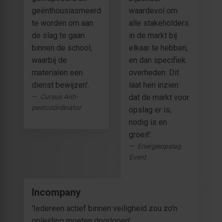
geënthousiasmeerd
waardevol om
te worden om aan
alle stakeholders
de slag te gaan
in de markt bij
binnen de school,
elkaar te hebben,
waarbij de
en dan specifiek
materialen een
overheden. Dit
dienst bewijzen'.
laat hen inzien
Cursus Anti-
dat de markt voor
pestcoördinator
opslag er is,
nodig is en
groeit'.
Energieopslag
Event
Incompany
'Iedereen actief binnen veiligheid zou zo'n
opleiding moeten doorlopen'.