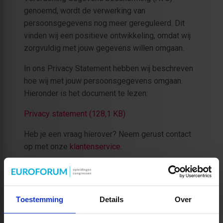
genoemd, wordt de verwerking van
persoonsgegevens nog meer gereguleerd. Dit
vinden wij een positieve ontwikkeling, omdat wij
zorgvuldig met jouw gegevens willen omgaan.
In ons Privacy Statement hebben wij beschreven
hoe wij met jouw persoonsgegevens omgaan.
Hieronder is het document te lezen:
Privacy statement (128,1 KB)
Heb je een vraag hierover? Neem gerust contact
op met onze
klantenservice
.
*
Studiecentrum voor Bedrijf en Overheid (SBO) is
onderdeel van Euroforum BV. Euroforum hanteert
de volgende merknamen: Studiecentrum voor
Toestemming
Details
Over
Bedrijf en Overheid (SBO) en Secretary
Management Institute (SMI).