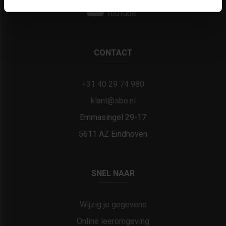
YouTube
CONTACT
+31 40 29 74 980
klant@sbo.nl
Emmasingel 29-17
5611 AZ Eindhoven
SNEL NAAR
Wijzig je gegevens
Online leeromgeving