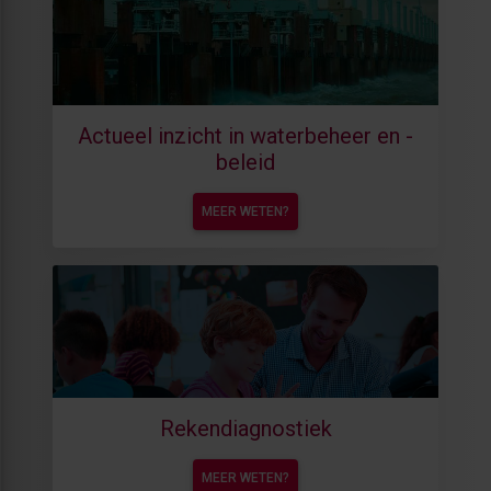
Actueel inzicht in waterbeheer en -
beleid
MEER WETEN?
Rekendiagnostiek
MEER WETEN?