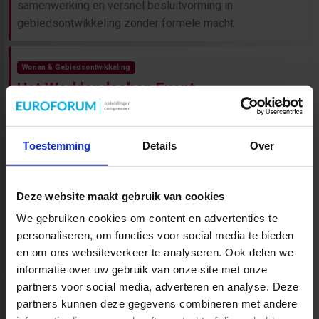
samenwerking en versnel besluitvorming in
gebiedsontwikkeling zonder formele macht
Wonen & Gebiedsontwikkeling
Het Werklandschap Event
Vliegende start naar het bedrijventerrein van morgen
NIEUW!
Toestemming
Details
Over
Wonen & Gebiedsontwikkeling
Online leeromgeving
Stikstofdepositie
Deze website maakt gebruik van cookies
2-daagse cursus Stikstofdepositie. Een cursus met
We gebruiken cookies om content en advertenties te
praktische kennis van wetgeving, stikstofonderzoek,
personaliseren, om functies voor social media te bieden
en om ons websiteverkeer te analyseren. Ook delen we
vergunningen en AERIUS-berekeningen. Meer informatie..
informatie over uw gebruik van onze site met onze
partners voor social media, adverteren en analyse. Deze
Nieuwe cursus!
partners kunnen deze gegevens combineren met andere
Wonen & Gebiedsontwikkeling
Online leeromgeving