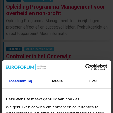
Opleiding Programma Management voor
overheid en non-profit
Opleiding Programma Management: leer in vijf dagen
projecten effectief en succesvol leiden. Praktijkgericht en
direct toepasbaar! Meer informatie..
Financieel
Online leeromgeving
Controller in het Onderwijs
Leer tijdens de 4-daagse opleiding controller in het
onderwijs de strategische positie van je school vergroten.
Toestemming
Details
Over
(current)
«
1
2
»
Deze website maakt gebruik van cookies
We gebruiken cookies om content en advertenties te
personaliseren, om functies voor social media te bieden