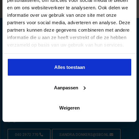
en om ons websiteverkeer te analyseren. Ook delen we
informatie over uw gebruik van onze site met onze
partners voor social media, adverteren en analyse. Deze
partners kunnen deze gegevens combineren met andere
informatie die u aan ze heeft verstrekt of die ze hebben
verzameld op basis van uw gebruik van hun services.
Alles toestaan
Aanpassen
Persoonlijk opleidingsadvies nodig?
Hoi, Ik ben Sandra en ben een specialist op dit
Weigeren
vakgebied. Je kunt mij bereiken via onderstaande
gegevens of via de chat.
040 2972 770
SANDRA.DONKERS@SBO.NL