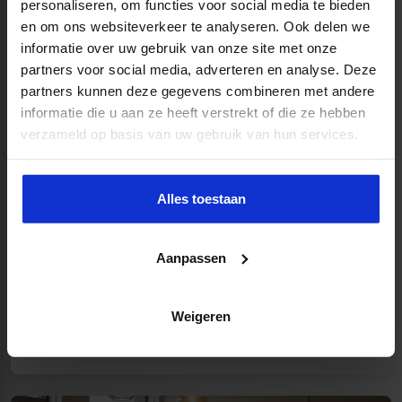
personaliseren, om functies voor social media te bieden
Wat doet een projectcontroller?
en om ons websiteverkeer te analyseren. Ook delen we
informatie over uw gebruik van onze site met onze
7 minuten
Lees meer
partners voor social media, adverteren en analyse. Deze
partners kunnen deze gegevens combineren met andere
informatie die u aan ze heeft verstrekt of die ze hebben
verzameld op basis van uw gebruik van hun services.
Alles toestaan
Aanpassen
Rechtmatigheidsverantwoording gemeenten
Weigeren
8 minuten
Lees meer