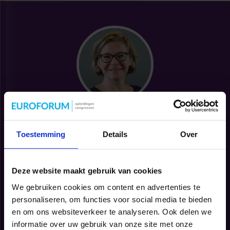
Persoonlijk opleidingsadvies nodig?
Toestemming
Details
Over
Hoi, Ik ben Sandra en ben een specialist op dit
vakgebied. Je kunt mij bereiken via onderstaande
gegevens of via de chat.
Deze website maakt gebruik van cookies
We gebruiken cookies om content en advertenties te
040 2972 770
SANDRA.DONKERS@SBO.NL
personaliseren, om functies voor social media te bieden
en om ons websiteverkeer te analyseren. Ook delen we
informatie over uw gebruik van onze site met onze