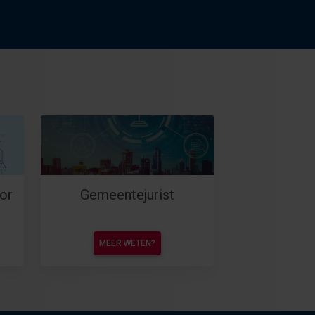
or
Gemeentejurist
MEER WETEN?