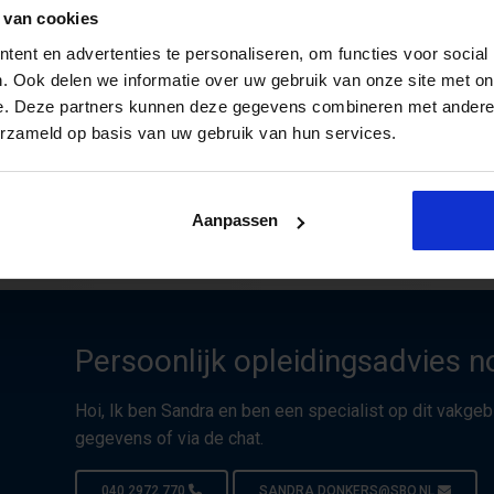
Opleiding Waterwetgeving
 van cookies
Je leert alle (nieuwe) wet- en regelgeving in 
ent en advertenties te personaliseren, om functies voor social
. Ook delen we informatie over uw gebruik van onze site met on
e. Deze partners kunnen deze gegevens combineren met andere i
(current)
«
1
2
»
erzameld op basis van uw gebruik van hun services.
Aanpassen
Persoonlijk opleidingsadvies n
Hoi, Ik ben Sandra en ben een specialist op dit vakgeb
gegevens of via de chat.
040 2972 770
SANDRA.DONKERS@SBO.NL