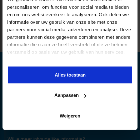
(current)
«
1
2
3
4
»
personaliseren, om functies voor social media te bieden
en om ons websiteverkeer te analyseren. Ook delen we
informatie over uw gebruik van onze site met onze
partners voor social media, adverteren en analyse. Deze
partners kunnen deze gegevens combineren met andere
informatie die u aan ze heeft verstrekt of die ze hebben
verzameld op basis van uw gebruik van hun services.
Alles toestaan
Aanpassen
Weigeren
Persoonlijk opleidingsadvies nodig?
Wil je meer inhoudelijke informatie?