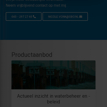
Neem vrijblijvend contact op met mij.
040 - 297 27 40
NICOLE.VONK@SBO.NL
Productaanbod
Actueel inzicht in waterbeheer en -
beleid