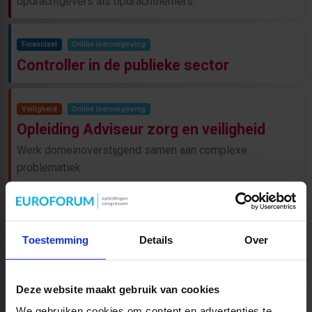
opdrachtgevers als opdrachtnemers.
Financieel
Online leeromgeving
Controller in de publieke sector
Veiligheid
Online leeromgeving
Opleiding Adviseur zorg en veiligheid
Werk domeinoverstijgend samen aan complexe
problematiek
Veiligheid
Online leeromgeving
Opleiding Gebouwbeheer en veiligheid
Toestemming
Details
Over
Leer alle ins en outs van de nieuwe omgevingswet en
specifiek het Besluit Bouwwerken Leefomgeving (BBL)
Deze website maakt gebruik van cookies
We gebruiken cookies om content en advertenties te