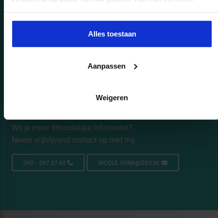
Alles toestaan
Aanpassen
Weigeren
Persoonlijk opleidingsadvies nodig?
Wil je meer inhoudelijke informatie?
Neem vrijblijvend contact op met mij.
040 - 297 27 40
NICOLE.VONK@SBO.NL