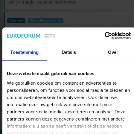
leer je fraude signalen herkennen
Overheid
Online leeromgeving
Opleiding Programma Management voor
overheid en non-profit
Opleiding Programma Management: leer in vijf dagen
Toestemming
Details
Over
projecten effectief en succesvol leiden. Praktijkgericht en
direct toepasbaar! Meer informatie..
Deze website maakt gebruik van cookies
We gebruiken cookies om content en advertenties te
(current)
«
1
2
»
personaliseren, om functies voor social media te bieden en
om ons websiteverkeer te analyseren. Ook delen we
informatie over uw gebruik van onze site met onze
partners voor social media, adverteren en analyse. Deze
partners kunnen deze gegevens combineren met andere
informatie die u aan ze heeft verstrekt of die ze hebben
verzameld op basis van uw gebruik van hun services.