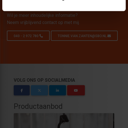
Persoonlijk opleidingsadvies nodig?
Wil je meer inhoudelijke informatie?
Neem vrijblijvend contact op met mij.
040 - 2 972 780
TONNIE.VAN.ZANTEN@SBO.NL
VOLG ONS OP SOCIALMEDIA
Productaanbod