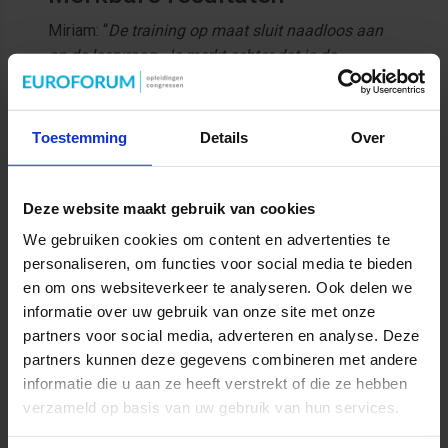
Miriam: “
De training op maat sluit naadloos aan
op de leervraag. Je merkt echter dat je de
leervraag niet altijd 100% duidelijk hebt op
voorhand. Gedurende het traject blijkt dat er onder
de leervraag een andere vraag schuilt. Margreet is
Toestemming
Details
Over
flexibel genoeg om daarop in te spelen, net zoals
ze deed bij de verschillende teams. Dat is heel
prettig, net als de manier waarop ze docenten
Deze website maakt gebruik van cookies
aanzet om zelf de vertaalslag te maken naar
We gebruiken cookies om content en advertenties te
concreet handelen. Ze zegt niet: “hier heb je een
personaliseren, om functies voor social media te bieden
hamer, zo gebruik je het
”, maar juist: “
hier heb je
en om ons websiteverkeer te analyseren. Ook delen we
tools, bepaal zelf met je team hoe je het gebruikt
”.
informatie over uw gebruik van onze site met onze
Deze werkwijze levert merkbare resultaten op: “
Je
partners voor social media, adverteren en analyse. Deze
merkt dat er een andere manier van kijken en
partners kunnen deze gegevens combineren met andere
denken is ontstaan in de teams. Het is niet direct
informatie die u aan ze heeft verstrekt of die ze hebben
een hele cultuuromslag, maar er is wel iets in
verzameld op basis van uw gebruik van hun services.
gang gezet
”.