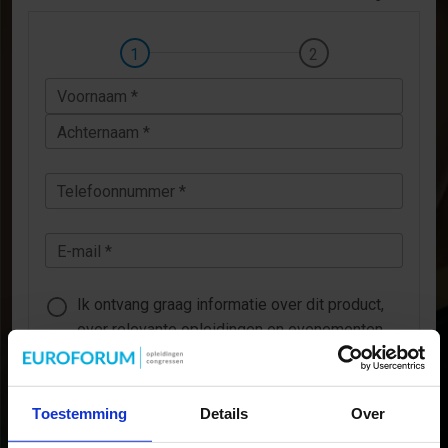
Voornaam *
Achternaam *
Telefoonnummer *
E-mail *
Ik ontvang graag informatie over dit product,
over relevante opleidingen en evenementen
binnen dit vakgebied.
Ik wil geen aanvullende informatie ontvangen.
Toestemming
Details
Over
VERZENDEN