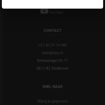
LinkedIn
YouTube
CONTACT
+31 40 29 74 980
klant@sbo.nl
Emmasingel 29-17
5611 AZ Eindhoven
SNEL NAAR
Wijzig je gegevens