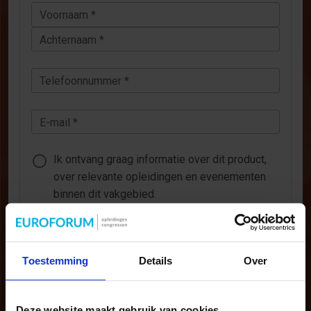
Voornaam *
Achternaam *
Telefoonnummer *
E-mail *
Ik ontvang graag informatie over dit product,
over relevante opleidingen en evenementen
binnen dit vakgebied.
Ik wil geen aanvullende informatie ontvangen.
VERZENDEN
Toestemming
Details
Over
Onze privacy-policy
Deze website maakt gebruik van cookies