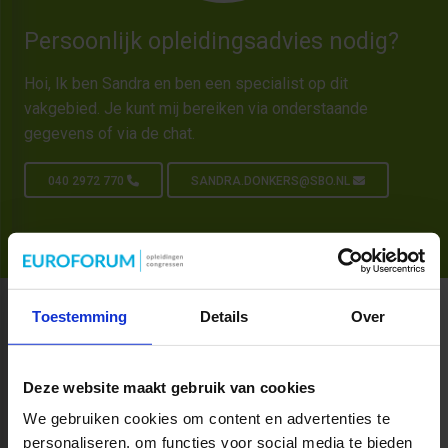
Persoonlijk opleidingsadvies nodig?
Hoi, Ik ben Sandra en ben een specialist op dit
vakgebied. Je kunt mij bereiken via onderstaande
gegevens of via de chat.
040 2972 770
SANDRA.DONKERS@SBO.NL
Toestemming
Details
Over
Productaanbod
Deze website maakt gebruik van cookies
We gebruiken cookies om content en advertenties te
personaliseren, om functies voor social media te bieden