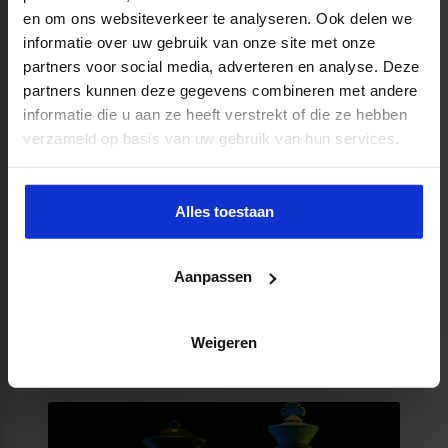
en om ons websiteverkeer te analyseren. Ook delen we
informatie over uw gebruik van onze site met onze
Programma Management
partners voor social media, adverteren en analyse. Deze
partners kunnen deze gegevens combineren met andere
MEER WETEN?
informatie die u aan ze heeft verstrekt of die ze hebben
verzameld op basis van uw gebruik van hun services.
Alles toestaan
Aanpassen
Regie in de Circulaire Economie
Weigeren
MEER WETEN?