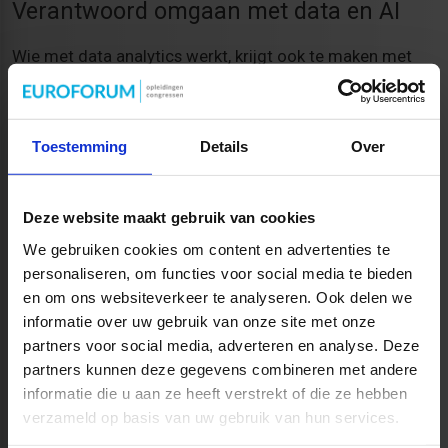
Verantwoord omgaan met data en AI
Wie met data analytics werkt, krijgt ook te maken met
vragen rond privacy, kwaliteit en verantwoord gebruik
van data. Zeker wanneer AI een rol speelt, is het
belangrijk om niet alleen naar de uitkomst te kijken, maar
Toestemming
Details
Over
ook naar herkomst, aannames en toepasbaarheid van de
analyse. Voor wie deze ontwikkeling verder wil
Deze website maakt gebruik van cookies
verkennen, bieden
AI-trends voor controllers
extra
We gebruiken cookies om content en advertenties te
context.
personaliseren, om functies voor social media te bieden
en om ons websiteverkeer te analyseren. Ook delen we
informatie over uw gebruik van onze site met onze
Van controller naar sterkere business
partners voor social media, adverteren en analyse. Deze
partner
partners kunnen deze gegevens combineren met andere
informatie die u aan ze heeft verstrekt of die ze hebben
Data analytics kan de positie van de controller in de
verzameld op basis van uw gebruik van hun services.
organisatie versterken. Je levert niet alleen cijfers aan,