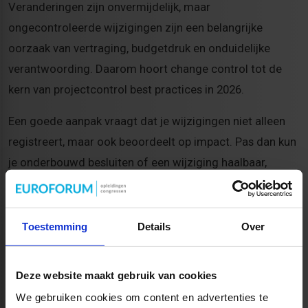
Veranderingen zijn onvermijdelijk, maar
ongecontroleerde wijzigingen zijn een belangrijke
oorzaak van vertraging, budgetdruk en onduidelijke
verantwoording. Daarom hoort change control tot de
kern van projectcontrol best practices in 2026.
Een goede aanpak vraagt dat je wijzigingen niet alleen
registreert, maar ook beoordeelt op impact. Pas dan kun
je onderbouwd besluiten of een wijziging haalbaar,
wenselijk en financierbaar is.
Leg elke wijziging vast
met aanleiding en eigenaar.
Toestemming
Details
Over
Toets de impact
op planning, budget, capaciteit en
risico's.
Deze website maakt gebruik van cookies
Beslis via de juiste governance
en documenteer
het besluit.
We gebruiken cookies om content en advertenties te