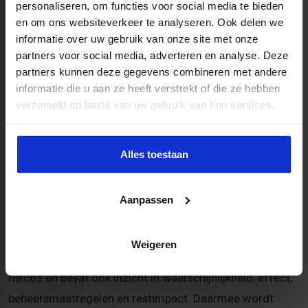
personaliseren, om functies voor social media te bieden
Verwerk de wijziging gecontroleerd
in baseline en
en om ons websiteverkeer te analyseren. Ook delen we
rapportage.
informatie over uw gebruik van onze site met onze
partners voor social media, adverteren en analyse. Deze
8. Maak risicomanagement onderdeel
partners kunnen deze gegevens combineren met andere
van de reguliere sturing
informatie die u aan ze heeft verstrekt of die ze hebben
verzameld op basis van uw gebruik van hun services.
Risicomanagement levert het meeste op wanneer het
geen los register is, maar een vast onderdeel van
Alles toestaan
projectcontrol. Risico's moeten terugkomen in
voortgangsgesprekken, prognoses en bestuurlijke
Aanpassen
rapportages. Alleen dan worden ze gekoppeld aan
concrete keuzes.
Weigeren
Een sterke aanpak gaat verder dan een opsomming van
risico's en bevat ook inzicht in waarschijnlijkheid, effect,
beheersmaatregelen en restimpact. Daarmee wordt