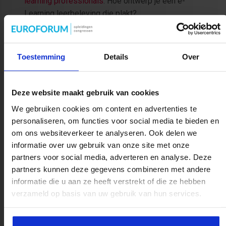
learning professionals
: Hoe ontwerp je een e-
Learning leerbeleving die plakt?
Deze leertrack is speciaal
ontwikkeld voor:
Toestemming
Details
Over
Iedereen die zich binnen een organisatie
bezighoudt met het leren en ontwikkelen van
Deze website maakt gebruik van cookies
werknemers, die met behulp van data het lerend
vermogen wil versterken. Je kunt hierbij denken
We gebruiken cookies om content en advertenties te
aan:
personaliseren, om functies voor social media te bieden en
om ons websiteverkeer te analyseren. Ook delen we
L&D-adviseur, specialist of managers
informatie over uw gebruik van onze site met onze
HR(D)-adviseurs of -medewerkers
partners voor social media, adverteren en analyse. Deze
Beleidsadviseurs of -medewerkers
partners kunnen deze gegevens combineren met andere
Opleidingsadviseurs of -ontwikkelaars
informatie die u aan ze heeft verstrekt of die ze hebben
Opleidings- of scholingscoördinatoren
verzameld op basis van uw gebruik van hun services.
(Zelfstandig)
opleidingskundigen/onderwijskundigen