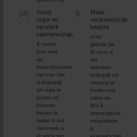
Houd
Maak
regie en
verantwoorde
versterk
keuzes
vakmanschap
In het
AI neemt
gebruik van
jouw werk
AI-tools is
als
het
leerprofessional
daarnaast
niet over. Het
belangrijk om
is belangrijk
rekening te
om regie te
houden met
houden en
zaken als
bewuste
AVG &
keuzes te
dataveiligheid,
maken in wat
transparantie
menswerk is
&
en wat je aan
eigenaarschap,