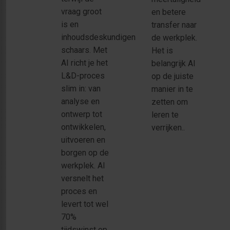
vraag groot
en betere
is en
transfer naar
inhoudsdeskundigen
de werkplek.
schaars. Met
Het is
AI richt je het
belangrijk AI
L&D-proces
op de juiste
slim in: van
manier in te
analyse en
zetten om
ontwerp tot
leren te
ontwikkelen,
verrijken..
uitvoeren en
borgen op de
werkplek. AI
versnelt het
proces en
levert tot wel
70%
tijdswinst op.