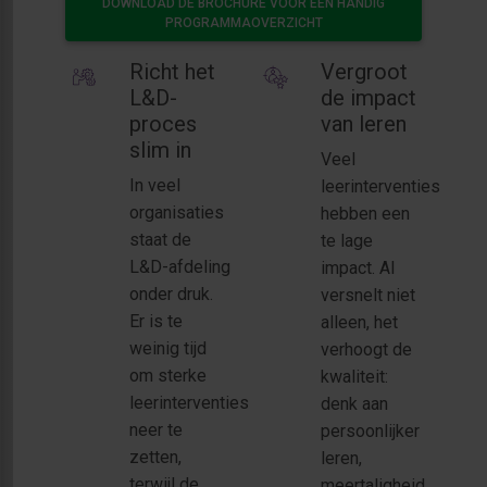
DOWNLOAD DE BROCHURE VOOR EEN HANDIG
PROGRAMMAOVERZICHT
Richt het
Vergroot
L&D-
de impact
proces
van leren
slim in
Veel
In veel
leerinterventies
organisaties
hebben een
staat de
te lage
L&D-afdeling
impact. AI
onder druk.
versnelt niet
Er is te
alleen, het
weinig tijd
verhoogt de
om sterke
kwaliteit:
leerinterventies
denk aan
neer te
persoonlijker
zetten,
leren,
terwijl de
meertaligheid