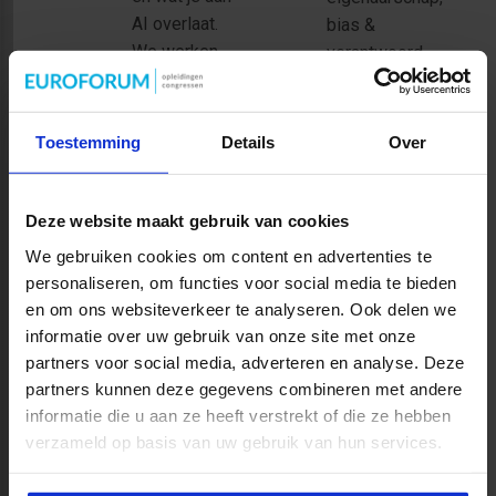
AI overlaat.
bias &
We werken
verantwoord
tijdens de
gebruik en
opleiding
organisatiebeleid
vanuit het
&
Toestemming
Details
Over
idee van
governance.
Augmented
Je leert hoe
Intelligence
je dit op een
Deze website maakt gebruik van cookies
&
goede
We gebruiken cookies om content en advertenties te
Craftmanship.
manier doet,
personaliseren, om functies voor social media te bieden
AI komt niet
zodat je een
en om ons websiteverkeer te analyseren. Ook delen we
in plaats van
verantwoorde
informatie over uw gebruik van onze site met onze
menselijke
toolbox
partners voor social media, adverteren en analyse. Deze
expertise,
opbouwt.
partners kunnen deze gegevens combineren met andere
maar
informatie die u aan ze heeft verstrekt of die ze hebben
versterkt
verzameld op basis van uw gebruik van hun services.
deze juist:
een