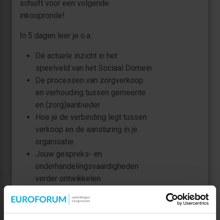
schuift voor een volgende
inkoopronde!
In 5 dagen leer je o.a.:
Dé actuele inzicht in het
speelveld van het Sociaal Domein
De processen van zorgverkoop
en verhouding tussen gemeente
en (zorg)aanbieder
Hoe je de verbinding legt tussen
verkoop en de aansturing in je
organisatie
Jouw gespreks- en
onderhandelingsvaardigheden
verder ontwikkelen
De opleiding is speciaal ontwikkeld
voor (zorg)aanbieders binnen het