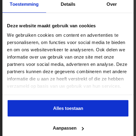
Sociaal Domein.
Toestemming
Details
Over
MEER INFORMATIE
Deze website maakt gebruik van cookies
We gebruiken cookies om content en advertenties te
Opleiding Beleidsadviseur
personaliseren, om functies voor social media te bieden
Sociaal Domein 3.0
en om ons websiteverkeer te analyseren. Ook delen we
informatie over uw gebruik van onze site met onze
5 dagen | start: 4 november | La Vie Utrecht
partners voor social media, adverteren en analyse. Deze
Geef vorm aan de veranderende rol
partners kunnen deze gegevens combineren met andere
van de beleidsadviseur sociaal
informatie die u aan ze heeft verstrekt of die ze hebben
domein. De opleiding beleidsadviseur
verzameld op basis van uw gebruik van hun services.
sociaal domein 3.0 helpt je bij deze
uitdaging.
Alles toestaan
In 5 dagen leer je o.a.:
Aanpassen