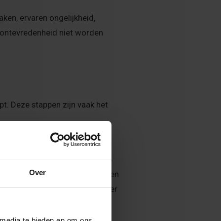
aken, ervaren ongelijkheid,
n ontevredenheid niet worden
pt. Deze stappen zijn vaak het
eschadigen
Over
ort delen dat je ergens mee zit en
id begrijpt, wordt het makkelijker
 media te bieden en om ons