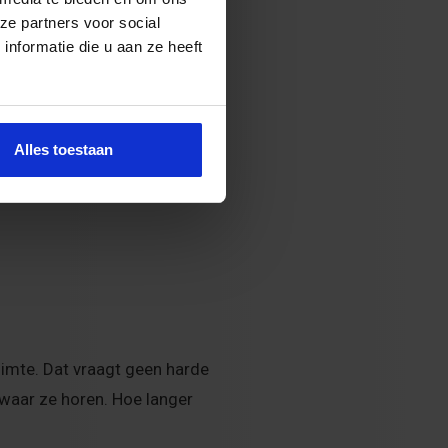
ze partners voor social
nformatie die u aan ze heeft
 met die collega besproken?
tend, maar wel duidelijk.
Alles toestaan
uimte. Dat vraagt geen harde
 waar ze horen. Hoe langer