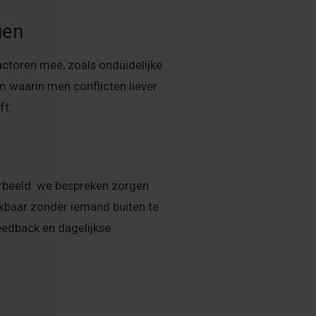
uen
factoren mee, zoals onduidelijke
m waarin men conflicten liever
ft.
orbeeld: we bespreken zorgen
kbaar zonder iemand buiten te
feedback en dagelijkse