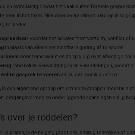
delen extra lastig omdat het vaak buiten formele gesprekken
e toon in het team. Niet door overal direct hard op in te grij
ag te bieden.
espreekbaar
voordat het escaleert tot verzuim, conflict of ui
ng
in plaats van alleen het zichtbare gedrag af te keuren.
oorbeeld
door transparant en zorgvuldig over afwezige colleg
terug
rond rollen, verwachtingen en veranderingen, omdat on
 echte gesprek te voeren
als zij dat moeilijk vinden.
lt, is een algemene oproep om ermee te stoppen meestal niet
en, omgangsvormen en onderliggende spanningen veilig bes
’s over je roddelen?
er je praten, is de neiging groot om je terug te trekken of di