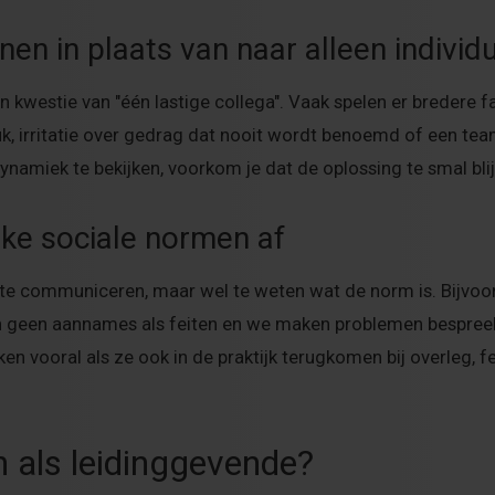
onen in plaats van naar alleen individ
n kwestie van "één lastige collega". Vaak spelen er bredere 
uk, irritatie over gedrag dat nooit wordt benoemd of een tea
ynamiek te bekijken, voorkom je dat de oplossing te smal blij
jke sociale normen af
 te communiceren, maar wel te weten wat de norm is. Bijvo
en geen aannames als feiten en we maken problemen bespree
ken vooral als ze ook in de praktijk terugkomen bij overleg, 
n als leidinggevende?