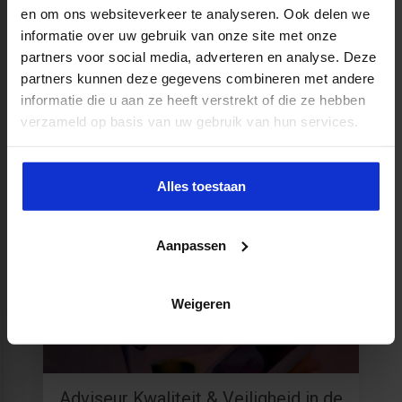
Productaanbod
en om ons websiteverkeer te analyseren. Ook delen we
informatie over uw gebruik van onze site met onze
partners voor social media, adverteren en analyse. Deze
partners kunnen deze gegevens combineren met andere
informatie die u aan ze heeft verstrekt of die ze hebben
verzameld op basis van uw gebruik van hun services.
Coördinator nazorg ex-
gedetineerden
Alles toestaan
MEER WETEN?
Aanpassen
Weigeren
Adviseur Kwaliteit & Veiligheid in de