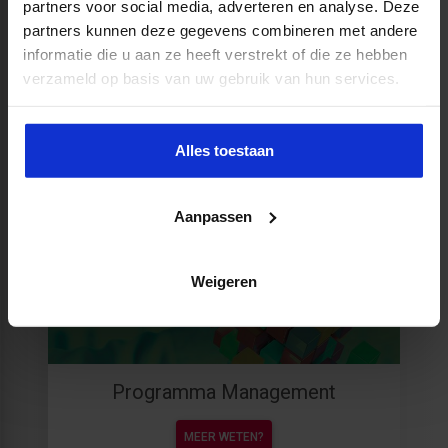
partners voor social media, adverteren en analyse. Deze
partners kunnen deze gegevens combineren met andere
informatie die u aan ze heeft verstrekt of die ze hebben
verzameld op basis van uw gebruik van hun services.
Actueel inzicht in waterbeheer en -
beleid
Alles toestaan
MEER WETEN?
Aanpassen
Weigeren
Programma Management
MEER WETEN?