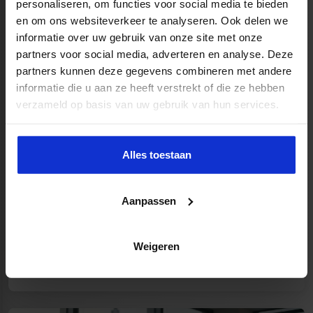
personaliseren, om functies voor social media te bieden
Feedbackcultuur bouwen
en om ons websiteverkeer te analyseren. Ook delen we
informatie over uw gebruik van onze site met onze
7 minuten
Lees meer
partners voor social media, adverteren en analyse. Deze
partners kunnen deze gegevens combineren met andere
informatie die u aan ze heeft verstrekt of die ze hebben
verzameld op basis van uw gebruik van hun services.
Alles toestaan
Aanpassen
Excel naar Power BI voor controllers
Weigeren
8 minuten
Lees meer