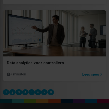
Data analytics voor controllers
7 minuten
Lees meer
1
2
3
4
5
6
7
8