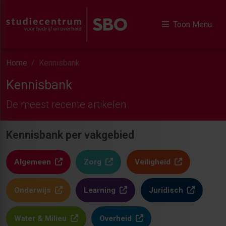
Toon Menu
Home
Kennisbank
Kennisbank
De meest recente artikelen
Kennisbank per vakgebied
Algemeen
Zorg
Veiligheid
Onderwijs
Learning
Juridisch
Water & Milieu
Overheid