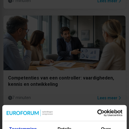
7 minuten
Lees meer
Competenties van een controller: vaardigheden,
kennis en ontwikkeling
7 minuten
Lees meer
Toestemming
Details
Over