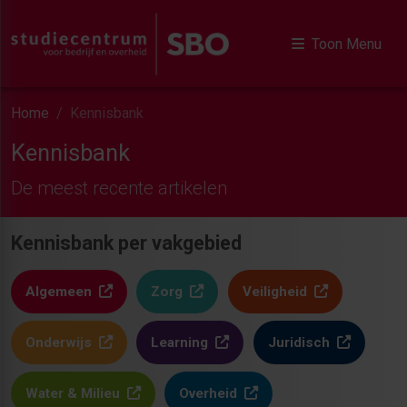
Toon Menu
Home
Kennisbank
Kennisbank
De meest recente artikelen
Kennisbank per vakgebied
Algemeen
Zorg
Veiligheid
Onderwijs
Learning
Juridisch
Water & Milieu
Overheid