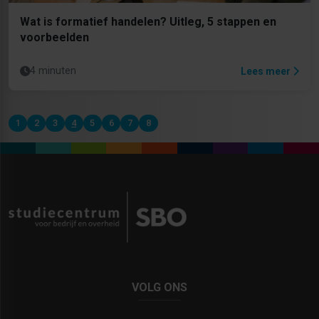
Wat is formatief handelen? Uitleg, 5 stappen en
voorbeelden
4 minuten
Lees meer
1
2
3
4
5
6
7
8
VOLG ONS