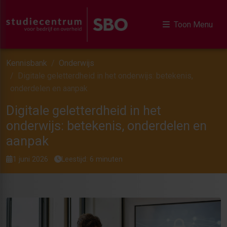
Toon Menu
Kennisbank
Onderwijs
Digitale geletterdheid in het onderwijs: betekenis,
onderdelen en aanpak
Digitale geletterdheid in het
onderwijs: betekenis, onderdelen en
aanpak
1 juni 2026
Leestijd: 6 minuten