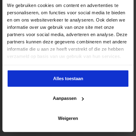
We gebruiken cookies om content en advertenties te
teams dezelfde basis hebben
personaliseren, om functies voor social media te bieden
en om ons websiteverkeer te analyseren. Ook delen we
Zo voorkom je dat digitale geletterdheid versnipperd
informatie over uw gebruik van onze site met onze
raakt over losse activiteiten of afhankelijk wordt van
partners voor social media, adverteren en analyse. Deze
individuele kennis binnen het team.
partners kunnen deze gegevens combineren met andere
informatie die u aan ze heeft verstrekt of die ze hebben
verzameld op basis van uw gebruik van hun services.
Van losse les naar schoolbrede
aanpak
Alles toestaan
Veel scholen besteden al aandacht aan digitale thema's,
maar de uitdaging zit vaak in de samenhang. Een
Aanpassen
schoolbrede aanpak helpt om van incidentele lessen naar
structureel onderwijs te groeien. Daarbij kijk je niet alleen
naar lesinhoud, maar ook naar visie, didactiek,
Weigeren
verantwoordelijkheden en ondersteuning van leraren.