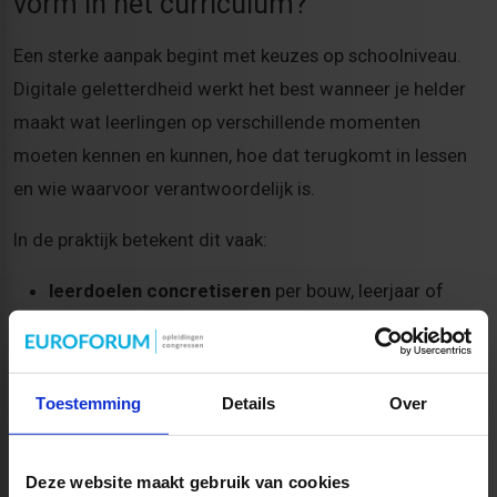
vorm in het curriculum?
Een sterke aanpak begint met keuzes op schoolniveau.
Digitale geletterdheid werkt het best wanneer je helder
maakt wat leerlingen op verschillende momenten
moeten kennen en kunnen, hoe dat terugkomt in lessen
en wie waarvoor verantwoordelijk is.
In de praktijk betekent dit vaak:
leerdoelen concretiseren
per bouw, leerjaar of
onderwijsniveau
onderdelen verbinden
aan bestaande vakken en
projecten
Toestemming
Details
Over
afspraken maken
over opbouw, taalgebruik en
beoordeling
Deze website maakt gebruik van cookies
professionalisering organiseren
zodat leraren en