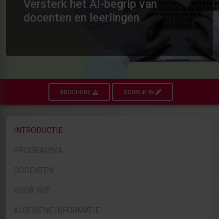
Versterk het AI-begrip van
docenten en leerlingen
BROCHURE
SCHRIJF IN
INTRODUCTIE
PROGRAMMA
DOCENTEN
VOOR WIE
ALGEMENE INFORMATIE