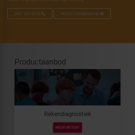
040 - 297 27 40
NICOLE.VONK@SBO.NL
Productaanbod
Rekendiagnostiek
MEER WETEN?