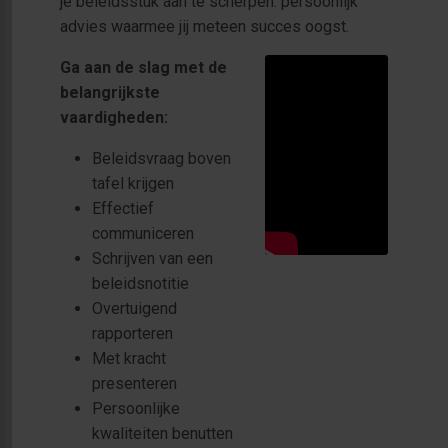
je beleidsstuk aan te scherpen: persoonlijk
advies waarmee jij meteen succes oogst.
Ga aan de slag met de
belangrijkste
vaardigheden:
Beleidsvraag boven
tafel krijgen
Effectief
communiceren
Schrijven van een
beleidsnotitie
Overtuigend
rapporteren
Met kracht
presenteren
Persoonlijke
kwaliteiten benutten