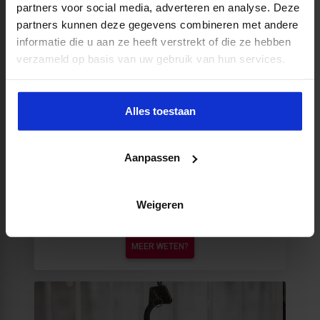
partners voor social media, adverteren en analyse. Deze
Actueel inzicht in waterbeheer en -
partners kunnen deze gegevens combineren met andere
beleid
informatie die u aan ze heeft verstrekt of die ze hebben
verzameld op basis van uw gebruik van hun services.
MEER WETEN?
Alles toestaan
Aanpassen
Weigeren
Effectief subsidies verwerven
MEER WETEN?