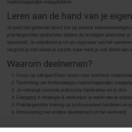
maatschappelijke vraagstukken.
Leren aan de hand van je eigen 
Je past het geleerde direct toe op actuele samenwerkingen 
praktijkgerichte opdrachten tijdens de lesdagen analyseer je
speelveld. Je ontwikkelt je rol als regisseur van het samen
vergroot je niet alleen je inzicht, maar werk je ook direct aan v
Waarom deelnemen?
Focus op vakspecifieke cases voor overheid, maatschapp
Toelichting van hedendaagse maatschappelijke vraagst
Je ontvangt concrete praktische handvatten en to do’s
Diepgang in strategie & werkwijze: je werkt aan je actuel
Praktijkgerichte training op professioneel handelen en p
Uitwisseling met andere deelnemers uit het werkveld