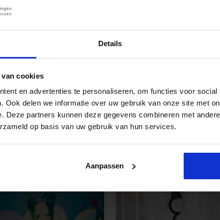
Details
Persoonlijk opleidingsadvies n
Wil je meer inhoudelijke informatie?
 van cookies
Neem vrijblijvend contact op met mij.
ent en advertenties te personaliseren, om functies voor social
. Ook delen we informatie over uw gebruik van onze site met on
040 - 2 972 780
TONNIE.VAN.ZANTEN@SBO.NL
e. Deze partners kunnen deze gegevens combineren met andere i
erzameld op basis van uw gebruik van hun services.
Aanpassen