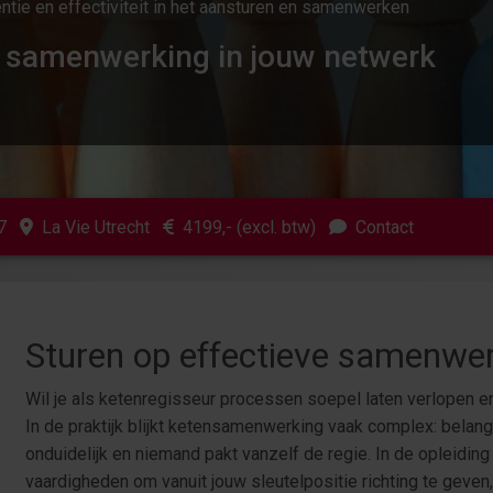
ëntie en effectiviteit in het aansturen en samenwerken
e samenwerking in jouw netwerk
7
La Vie Utrecht
4199
,- (excl. btw)
Contact
Sturen op effectieve samenwe
Wil je als ketenregisseur processen soepel laten verlopen 
In de praktijk blijkt ketensamenwerking vaak complex: belang
onduidelijk en niemand pakt vanzelf de regie. In de opleidin
vaardigheden om vanuit jouw sleutelpositie richting te geven,