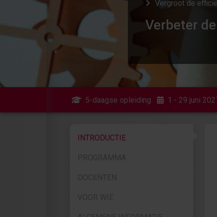
Vergroot de effici
Verbeter d
5-daagse opleiding
1 - 29 juni 202
INTRODUCTIE
PROGRAMMA
DOCENTEN
VOOR WIE