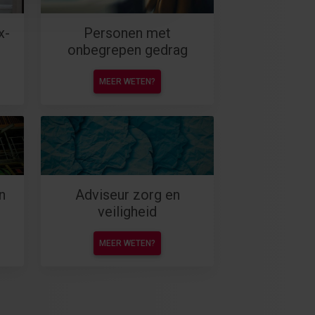
x-
Personen met
onbegrepen gedrag
MEER WETEN?
n
Adviseur zorg en
veiligheid
MEER WETEN?