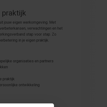
praktijk
uit jouw eigen werkomgeving. Met
 verbeterkansen, verwachtingen en het
werkingsverband stap voor stap. Zo
erbetering in je eigen praktijk.
elijke organisaties en partners
ukken
e praktijk
ersoonlijke ontwikkeling