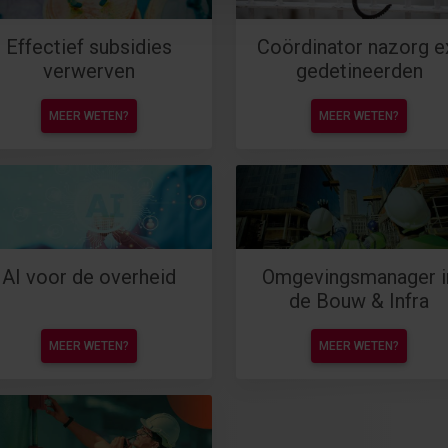
Effectief subsidies
Coördinator nazorg e
verwerven
gedetineerden
MEER WETEN?
MEER WETEN?
AI voor de overheid
Omgevingsmanager i
de Bouw & Infra
MEER WETEN?
MEER WETEN?