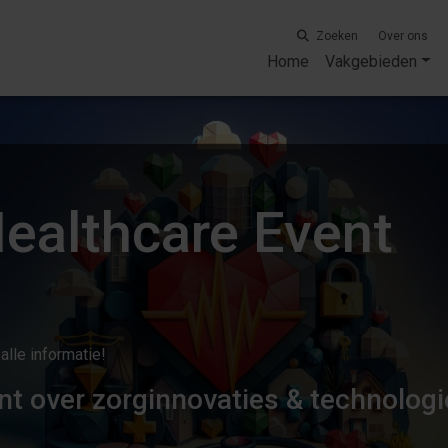
Zoeken
Over ons
Home
Vakgebieden
ealthcare Event
alle informatie!
ent over zorginnovaties & technolog