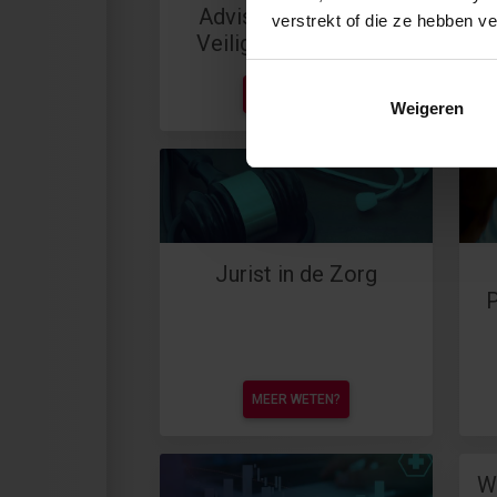
Adviseur Kwaliteit &
verstrekt of die ze hebben v
Veiligheid in de zorg
MEER WETEN?
Weigeren
Jurist in de Zorg
P
MEER WETEN?
W