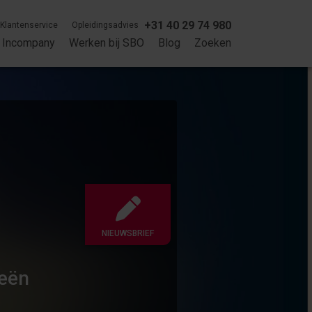
+31 40 29 74 980
Klantenservice
Opleidingsadvies
Incompany
Werken bij SBO
Blog
Zoeken
NIEUWSBRIEF
ieën