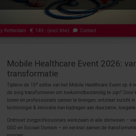
y Rotterdam
149
,- (excl. btw)
Contact
Mobile Healthcare Event 2026: van 
transformatie
e
Tijdens de 15
editie van het Mobile Healthcare Event op 4 n
de zorg transformeren om toekomstbestendig te zijn? Door ke
tonen en professionals samen te brengen, ontstaat inzicht in
technologie & innovatie kan bijdragen aan duurzame, toeganke
Ontmoet zorgprofessionals werkzaam in alle domeinen – van 
GGD en Sociaal Domein – en versnel samen de transformatie
morgen.