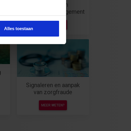
Strategisch
programmamanagement
MEER WETEN?
Alles toestaan
g
Signaleren en aanpak
van zorgfraude
MEER WETEN?