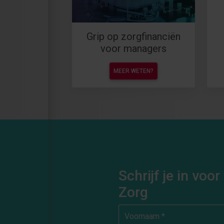
Grip op zorgfinanciën
voor managers
MEER WETEN?
Schrijf je in vo
Zorg
Voornaam *