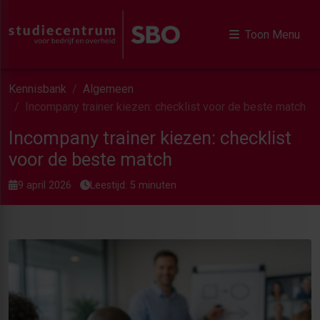
Toon Menu
Kennisbank
Algemeen
Incompany trainer kiezen: checklist voor de beste match
Incompany trainer kiezen: checklist
voor de beste match
9 april 2026
Leestijd: 5 minuten