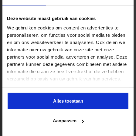
operationele realiteit. Wil je weten hoe we kwaliteit
borgen en trainers selecteren? Bekijk
Over ons en onze
Deze website maakt gebruik van cookies
trainersselectie
. Zo ziet het traject eruit:
We gebruiken cookies om content en advertenties te
Intake en analyse: we verhelderen leerdoelen,
personaliseren, om functies voor social media te bieden
doelgroep, context en gewenste resultaten.
en om ons websiteverkeer te analyseren. Ook delen we
informatie over uw gebruik van onze site met onze
Voorstel op maat: programma-opzet met
partners voor social media, adverteren en analyse. Deze
leeruitkomsten, werkvormen en planning.
partners kunnen deze gegevens combineren met andere
Selectie trainer: we matchen expertise en
informatie die u aan ze heeft verstrekt of die ze hebben
persoonlijkheid met jouw team en doelen.
verzameld op basis van uw gebruik van hun services.
Kennismaking en finetuning: afstemmen casuïstiek,
borging en meetmomenten.
Alles toestaan
Uitvoering: op locatie of online, met actieve
werkvormen en praktijkopdrachten.
Aanpassen
Nazorg en borging: evaluatie, transferopdrachten en
eventueel coaching of vervolgmodules.