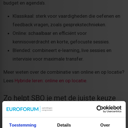
budget en agenda’s.
Klassikaal: sterk voor vaardigheden die oefenen en
feedback vragen, zoals gesprekstechnieken.
Online: schaalbaar en efficiënt voor
kennisoverdracht en korte, gefocuste sessies.
Blended: combineert e-learning, live sessies en
intervisie voor maximale transfer.
Meer weten over de combinatie van online en op locatie?
Lees
Hybride leren: online en op locatie
.
Zo helpt SBO je met de juiste keuze
SBO biedt incompany opleidingen en maatwerktrajecten
die naadloos aansluiten op jouw doelstellingen en
Toestemming
Details
Over