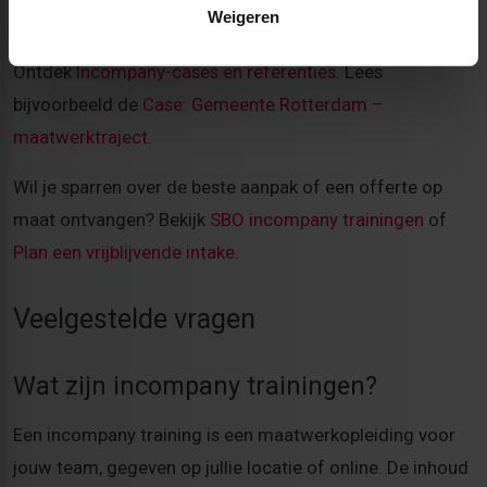
Weigeren
Benieuwd naar resultaten bij andere organisaties?
Ontdek
Incompany-cases en referenties
. Lees
bijvoorbeeld de
Case: Gemeente Rotterdam –
maatwerktraject
.
Wil je sparren over de beste aanpak of een offerte op
maat ontvangen? Bekijk
SBO incompany trainingen
of
Plan een vrijblijvende intake
.
Veelgestelde vragen
Wat zijn incompany trainingen?
Een incompany training is een maatwerkopleiding voor
jouw team, gegeven op jullie locatie of online. De inhoud