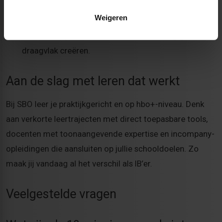
Didactische expertise
– basisvaardigheden en
Weigeren
effectieve instructie.
Leiderschap zonder hiërarchie
– richting geven en
draagvlak creëren.
Aan de slag met leren dat werkt
Bij SBO leer je praktijkgericht en op hbo+-niveau. Denk
aan verkorte leertrajecten met direct toepasbare tools,
docenten met toonaangevende expertise en incompany-
opleidingen die aansluiten op jullie schooldoelen. Zo
maak jij vandaag al het verschil als IB’er.
Veelgestelde vragen