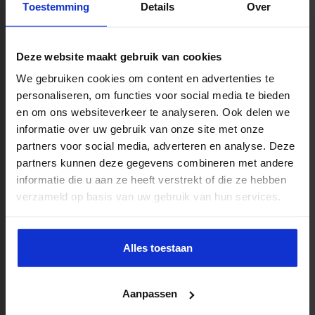
Toestemming
Details
Over
per school verschillen. Je werkt met een duidelijk
mandaat vanuit directie en team en baseert je op
Deze website maakt gebruik van cookies
schoolbeleid, inspectiekaders en een professionele
standaard. Een IB’er heeft meestal minstens een hbo-
We gebruiken cookies om content en advertenties te
personaliseren, om functies voor social media te bieden
diploma (minimaal PABO) en vaak aanvullende scholing,
en om ons websiteverkeer te analyseren. Ook delen we
zoals een
post-hbo IB-opleiding
.
informatie over uw gebruik van onze site met onze
partners voor social media, adverteren en analyse. Deze
Vaardigheden die het verschil maken
partners kunnen deze gegevens combineren met andere
informatie die u aan ze heeft verstrekt of die ze hebben
Analyserend vermogen
– van LVS-data naar
verzameld op basis van uw gebruik van hun services.
gerichte acties.
Coachingsvaardigheden
– feedback geven die
Alles toestaan
gedrag verandert.
Sterke communicatie
– met leraren, ouders en
Aanpassen
externen.