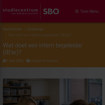
Toon Menu
Kennisbank
Onderwijs
Wat doet een intern begeleider (IB’er)?
Wat doet een intern begeleider
(IB’er)?
9 april 2026
Leestijd: 4 minuten