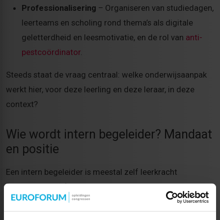
Professionalisering
– Organiseren van studiedagen,
leerteams en scholing rond thema’s als digitale
geletterdheid en leesmotivatie, en de rol van
anti-
pestcoördinator
.
Steeds staat de vraag centraal: welke onderwijsaanpak
werkt hier, voor deze leerling en deze leraar, in deze
context?
Wie wordt intern begeleider? Mandaat
en positie
Een intern begeleider is meestal zelf leerkracht
(minimaal PABO) met extra coördinerende taken, soms
gecombineerd met lesgeven. Taken en
verantwoordelijkheden van een intern begeleider kunnen