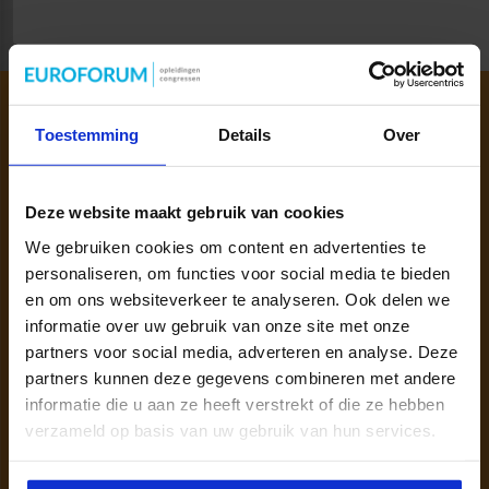
Toestemming
Details
Over
Deze website maakt gebruik van cookies
We gebruiken cookies om content en advertenties te
personaliseren, om functies voor social media te bieden
en om ons websiteverkeer te analyseren. Ook delen we
Persoonlijk opleidingsadvies nodig?
informatie over uw gebruik van onze site met onze
partners voor social media, adverteren en analyse. Deze
Wil je meer inhoudelijke informatie?
partners kunnen deze gegevens combineren met andere
Neem vrijblijvend contact op met mij.
informatie die u aan ze heeft verstrekt of die ze hebben
verzameld op basis van uw gebruik van hun services.
040 - 297 27 40
NICOLE.VONK@SBO.NL