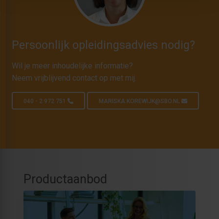
Persoonlijk opleidingsadvies nodig?
Wil je meer inhoudelijke informatie?
Neem vrijblijvend contact op met mij.
040 - 2 972 751
MARISKA.KOREWIJK@SBO.NL
Productaanbod