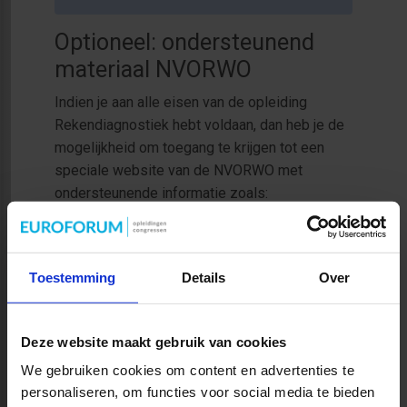
Optioneel: ondersteunend
materiaal NVORWO
Indien je aan alle eisen van de opleiding
Rekendiagnostiek hebt voldaan, dan heb je de
mogelijkheid om toegang te krijgen tot een
speciale website van de NVORWO met
ondersteunende informatie zoals:
Onderzoeksmateriaal
Videofragmenten waarbij
onderzoeksmateriaal in beeld wordt
Toestemming
Details
Over
gebracht (praktijkvoorbeelden)
Kosten voor toegang tot speciale website van
Deze website maakt gebruik van cookies
NVORWO en lidmaatschap:
We gebruiken cookies om content en advertenties te
personaliseren, om functies voor social media te bieden
NVORWO-leden betalen € 30,-