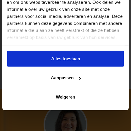
en om ons websiteverkeer te analyseren. Ook delen we
lid worden van NVORWO kost € 42,-
informatie over uw gebruik van onze site met onze
(incl. abonnement Volgens Bartjens) + €
partners voor social media, adverteren en analyse. Deze
30,-
partners kunnen deze gegevens combineren met andere
geen lid zijn en ook niet worden € 50,-
informatie die u aan ze heeft verstrekt of die ze hebben
Nadere informatie en mogelijkheden tot
verzameld op basis van uw gebruik van hun services.
aanmelding volgt tijdens de opleiding
Rekendiagnostiek door hoofddocent Ceciel
Alles toestaan
Borghouts.
Aanpassen
Weigeren