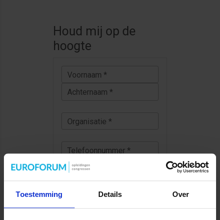
Houd mij op de
hoogte
Voornaam *
Achternaam *
Organisatie *
Telefoonnummer *
E-mail *
Toestemming
Details
Over