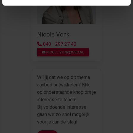
Nicole Vonk
040 - 297 27 40
NICOLE.VONK@SBO.NL
Wil jij dat we op dit thema
aanbod ontwikkelen? Klik
op onderstaande knop om je
interesse te tonen!
Bij voldoende interesse
gaan we zo snel mogelijk
voor je aan de slag!