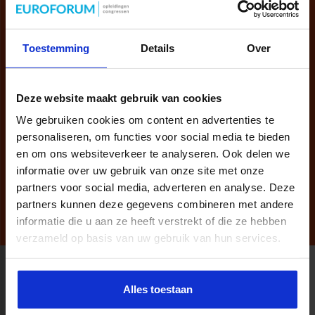
Toestemming
Details
Over
Persoonlijk opleidingsadvies nodig?
Deze website maakt gebruik van cookies
We gebruiken cookies om content en advertenties te
Wil je meer inhoudelijke informatie?
personaliseren, om functies voor social media te bieden
Neem vrijblijvend contact op met mij.
en om ons websiteverkeer te analyseren. Ook delen we
informatie over uw gebruik van onze site met onze
040 - 2 972 780
TONNIE.VAN.ZANTEN@SBO.NL
partners voor social media, adverteren en analyse. Deze
partners kunnen deze gegevens combineren met andere
informatie die u aan ze heeft verstrekt of die ze hebben
verzameld op basis van uw gebruik van hun services.
Productaanbod
Alles toestaan