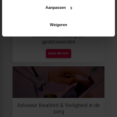
Aanpassen
Weigeren
Coördinator nazorg ex-
gedetineerden
MEER WETEN?
Adviseur Kwaliteit & Veiligheid in de
zorg