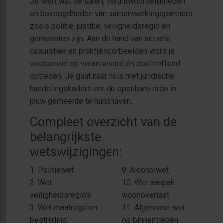
Je leert wat de taken, verantwoordelijkheden
en bevoegdheden van samenwerkingspartners
zoals politie, justitie, veiligheidsregio en
gemeenten zijn. Aan de hand van actuele
casuïstiek en praktijkvoorbeelden word je
voorbereid op verantwoord én doeltreffend
optreden. Je gaat naar huis met juridische
handelingskaders om de openbare orde in
jouw gemeente te handhaven.
Compleet overzicht van de
belangrijkste
wetswijzigingen:
1. Politiewet
9. Alcoholwet
2. Wet
10. Wet aanpak
veiligheidsregio’s
woonoverlast
3. Wet maatregelen
11. Algemene wet
bestrijding
op binnentreden