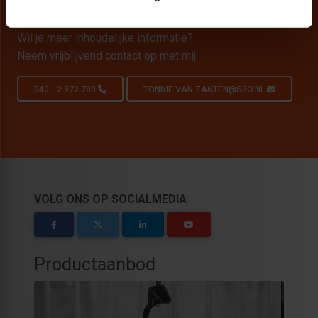
Persoonlijk opleidingsadvies nodig?
Wil je meer inhoudelijke informatie?
Neem vrijblijvend contact op met mij.
040 - 2 972 780
TONNIE.VAN.ZANTEN@SBO.NL
VOLG ONS OP SOCIALMEDIA
Productaanbod