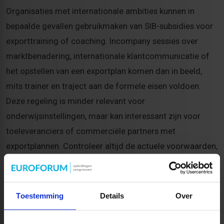
Organisaties met internationale ambities kunnen in
bepaalde gevallen gebruikmaken van SIB-subsidies voor
exporttraining of coaching. Incompany sessies over
marktbenadering, internationale klantcommunicatie of
het opstellen van een exportplan komen dan in beeld,
mits trainer en traject aan de formele eisen voldoen.
Deze regeling is minder relevant voor
onderwijsinstellingen, maar kan interessant zijn voor
toeleveranciers of commerciële partners met
exportplannen. Controleer altijd de actuele voorwaarden,
onafhankelijkheidseisen en benodigde bijlagen zoals cv’s
en offertes.
Toestemming
Details
Over
Aanvragen in 2026: zo pak je het
praktisch aan