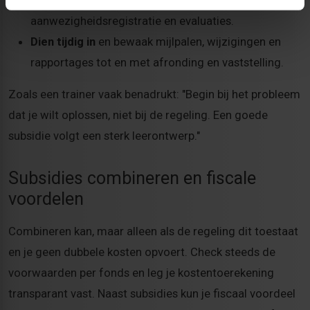
deelnemerslijsten, leerplannen,
aanwezigheidsregistratie en evaluaties.
Dien tijdig in
en bewaak mijlpalen, wijzigingen en
rapportages tot en met afronding en vaststelling.
Zoals een trainer vaak benadrukt: "Begin bij het probleem
dat je wilt oplossen, niet bij de regeling. Een goede
subsidie volgt een sterk leerontwerp."
Subsidies combineren en fiscale
voordelen
Combineren kan, maar alleen als de regeling dit toestaat
en je geen dubbele kosten opvoert. Check steeds de
voorwaarden per fonds en leg je kostentoerekening
transparant vast. Naast subsidies kun je fiscaal voordeel