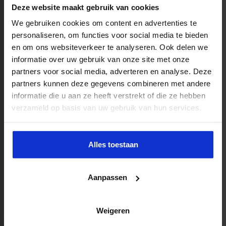
Deze website maakt gebruik van cookies
Een sterke subsidieaanvraag voor incompany trainingen
We gebruiken cookies om content en advertenties te
personaliseren, om functies voor social media te bieden
is kort, volledig en bewijsbaar. Richt je proces als volgt in:
en om ons websiteverkeer te analyseren. Ook delen we
Bepaal leerdoelen en impact
op organisatieniveau
informatie over uw gebruik van onze site met onze
partners voor social media, adverteren en analyse. Deze
en teamniveau, inclusief meetpunten zoals
partners kunnen deze gegevens combineren met andere
toetsresultaten, verzuim of doorstroom.
informatie die u aan ze heeft verstrekt of die ze hebben
Kies het passende subsidieloket
op basis van
verzameld op basis van uw gebruik van hun services.
doelgroep, sector, type opleiding en looptijd.
Selecteer een aanbieder
met HBO+-niveau,
Alles toestaan
erkende experts en praktijkgerichte modules die
aansluiten op je doelen.
Aanpassen
Maak een sluitende begroting en planning
met
uren, tarieven, programmadelen en interne inzet.
Borg administratie en bewijs
zoals
Weigeren