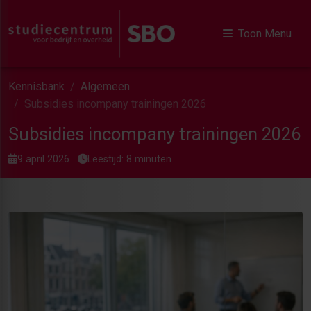
Toon Menu
Kennisbank
Algemeen
Subsidies incompany trainingen 2026
Subsidies incompany trainingen 2026
9 april 2026
Leestijd: 8 minuten